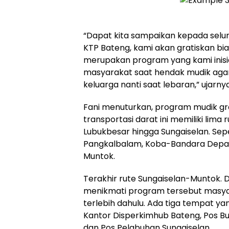
“Dapat kita sampaikan kepada selu
KTP Bateng, kami akan gratiskan biay
merupakan program yang kami inis
masyarakat saat hendak mudik aga
keluarga nanti saat lebaran,” ujarnya
Fani menuturkan, program mudik g
transportasi darat ini memiliki lima
Lubukbesar hingga Sungaiselan. Se
Pangkalbalam, Koba-Bandara Depat
Muntok.
Terakhir rute Sungaiselan-Muntok.
menikmati program tersebut masyar
terlebih dahulu. Ada tiga tempat yang
Kantor Disperkimhub Bateng, Pos B
dan Pos Pelabuhan Sungaiselan.