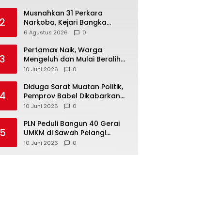
Musnahkan 31 Perkara
2
Narkoba, Kejari Bangka
Tengah Tegaskan Komitmen
6 Agustus 2026
0
Berantas Kejahatan Hingga
Tuntas
‎Pertamax Naik, Warga
3
Mengeluh dan Mulai Beralih
ke Pertalite Meski Harus Antre
10 Juni 2026
0
‎Diduga Sarat Muatan Politik,
4
Pemprov Babel Dikabarkan
Lakukan Rotasi Besar-
10 Juni 2026
0
besaran ASN hingga PPPK
‎PLN Peduli Bangun 40 Gerai
5
UMKM di Sawah Pelangi
Namang, Dorong
10 Juni 2026
0