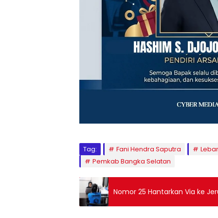
Tag:
Fani Hendra Saputra
Leba
Pemkab Bangka Selatan
Nomor 25 Hantarkan Via ke Jeruj