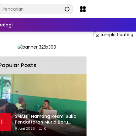
nologi
×
Popular Posts
SMAN 1 Namang Resmi Buka
1
Pendaftaran Murid Baru
2026/2027
9 Juni 2026
0