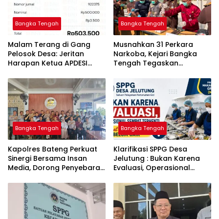
Bangka Tengah
Bangka Tengah
Malam Terang di Gang
Musnahkan 31 Perkara
Pelosok Desa: Jeritan
Narkoba, Kejari Bangka
Harapan Ketua APDESI
Tengah Tegaskan
Bangka Tengah untuk PLN
Komitmen Berantas
Babel
Kejahatan Hingga Tuntas
Bangka Tengah
Bangka Tengah
‎Kapolres Bateng Perkuat
‎Klarifikasi SPPG Desa
Sinergi Bersama Insan
Jelutung : Bukan Karena
Media, Dorong Penyebaran
Evaluasi, Operasional
Informasi Akurat dan
Sempat Terhenti Akibat
Layanan Polri 110
Dana Banper Belum Cair