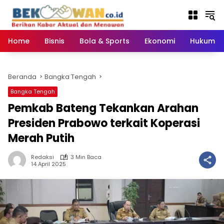
Langsung
ke
konten
Home
Bisnis
Bola & Sports
Ekonomi
Hukum & 
Beranda
Bangka Tengah
Bangka Tengah
Pemkab Bateng Tekankan Arahan
Presiden Prabowo terkait Koperasi
Merah Putih
Redaksi
3 Min Baca
14 April 2025