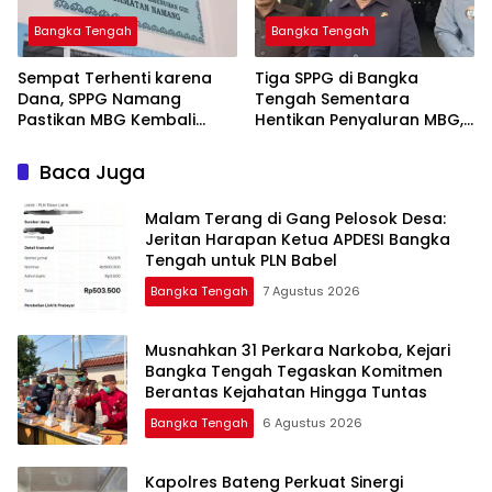
Bangka Tengah
Bangka Tengah
‎Sempat Terhenti karena
‎Tiga SPPG di Bangka
Dana, SPPG Namang
Tengah Sementara
Pastikan MBG Kembali
Hentikan Penyaluran MBG,
Disalurkan Mulai Senin
Baca Juga
Malam Terang di Gang Pelosok Desa:
Jeritan Harapan Ketua APDESI Bangka
Tengah untuk PLN Babel
Bangka Tengah
7 Agustus 2026
Musnahkan 31 Perkara Narkoba, Kejari
Bangka Tengah Tegaskan Komitmen
Berantas Kejahatan Hingga Tuntas
Bangka Tengah
6 Agustus 2026
‎Kapolres Bateng Perkuat Sinergi