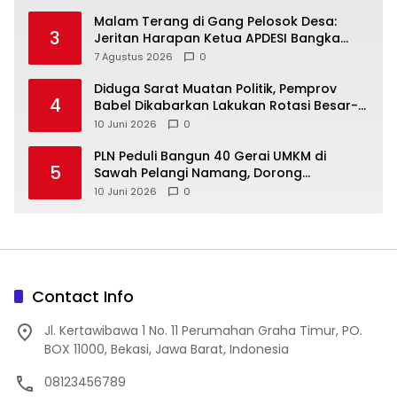
Malam Terang di Gang Pelosok Desa:
3
Jeritan Harapan Ketua APDESI Bangka
Tengah untuk PLN Babel
7 Agustus 2026
0
‎Diduga Sarat Muatan Politik, Pemprov
4
Babel Dikabarkan Lakukan Rotasi Besar-
10 Juni 2026
0
‎PLN Peduli Bangun 40 Gerai UMKM di
5
Sawah Pelangi Namang, Dorong
10 Juni 2026
0
Contact Info
Jl. Kertawibawa 1 No. 11 Perumahan Graha Timur, PO.
BOX 11000, Bekasi, Jawa Barat, Indonesia
08123456789