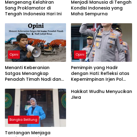
‎Mengenang Kelahiran
Menjadi Manusia di Tengah
Sang Proklamator di
Kondisi Indonesia yang
Maha Sempurna
Opini
Opini
Menanti Keberanian
Pemimpin yang Hadir
Satgas Menangkap
dengan Hati: Refleksi atas
Penadah Timah Nadi dan
Kepemimpinan Irjen Pol
Sarang Ikan Lubuk Besar
Hendro Pandowo di
Bangka Belitung
Hakikat Wudhu Menyucikan
Jiwa
Bangka Belitung
Tantangan Menjaga