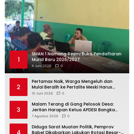
SMAN 1 Namang Resmi Buka Pendaftaran
1
Murid Baru 2026/2027
9 Juni 2026
0
‎Pertamax Naik, Warga Mengeluh dan
2
Mulai Beralih ke Pertalite Meski Harus
10 Juni 2026
0
Malam Terang di Gang Pelosok Desa:
3
Jeritan Harapan Ketua APDESI Bangka
Tengah untuk PLN Babel
7 Agustus 2026
0
‎Diduga Sarat Muatan Politik, Pemprov
4
Babel Dikabarkan Lakukan Rotasi Besar-