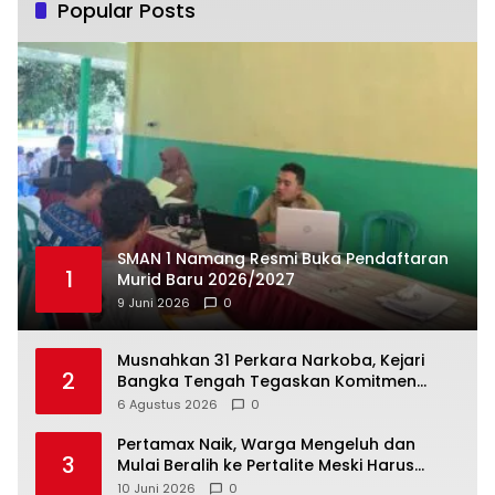
Popular Posts
SMAN 1 Namang Resmi Buka Pendaftaran
1
Murid Baru 2026/2027
9 Juni 2026
0
Musnahkan 31 Perkara Narkoba, Kejari
2
Bangka Tengah Tegaskan Komitmen
Berantas Kejahatan Hingga Tuntas
6 Agustus 2026
0
‎Pertamax Naik, Warga Mengeluh dan
3
Mulai Beralih ke Pertalite Meski Harus
10 Juni 2026
0