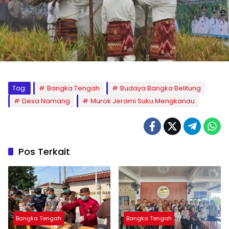
Tag:
Bangka Tengah
Budaya Bangka Belitung
Desa Namang
Murok Jerami Suku Mengkanau
Pos Terkait
Bangka Tengah
Bangka Tengah