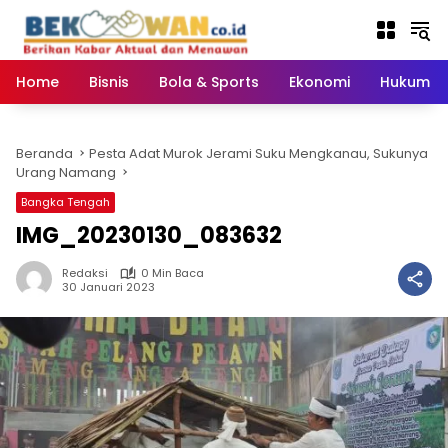
Langsung
ke
konten
Home
Bisnis
Bola & Sports
Ekonomi
Hukum & 
Beranda
Pesta Adat Murok Jerami Suku Mengkanau, Sukunya
Urang Namang
Bangka Tengah
IMG_20230130_083632
Redaksi
0 Min Baca
30 Januari 2023