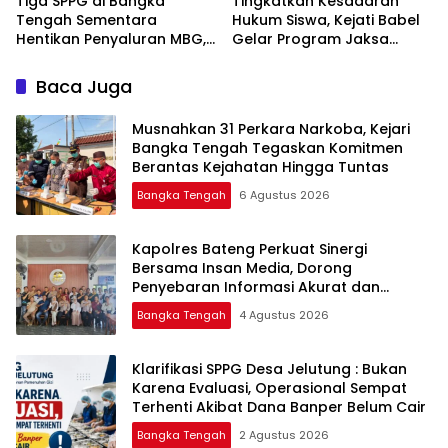
‎Tiga SPPG di Bangka
Tingkatkan Kesadaran
Tengah Sementara
Hukum Siswa, Kejati Babel
Hentikan Penyaluran MBG,
Gelar Program Jaksa
Masuk Sekolah di SMAN 1
Namang
Baca Juga
Musnahkan 31 Perkara Narkoba, Kejari
Bangka Tengah Tegaskan Komitmen
Berantas Kejahatan Hingga Tuntas
Bangka Tengah
6 Agustus 2026
‎Kapolres Bateng Perkuat Sinergi
Bersama Insan Media, Dorong
Penyebaran Informasi Akurat dan
Layanan Polri 110
Bangka Tengah
4 Agustus 2026
‎Klarifikasi SPPG Desa Jelutung : Bukan
Karena Evaluasi, Operasional Sempat
Terhenti Akibat Dana Banper Belum Cair
Bangka Tengah
2 Agustus 2026