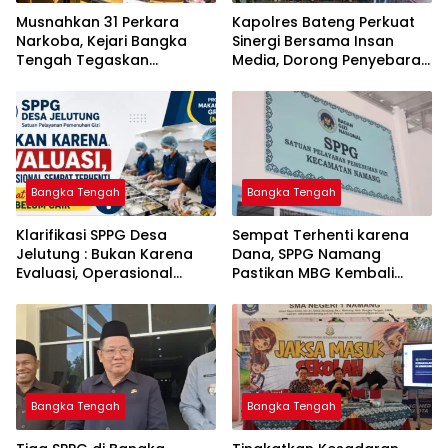
Musnahkan 31 Perkara
‎Kapolres Bateng Perkuat
Narkoba, Kejari Bangka
Sinergi Bersama Insan
Tengah Tegaskan
Media, Dorong Penyebaran
Komitmen Berantas
Informasi Akurat dan
Kejahatan Hingga Tuntas
Layanan Polri 110
Bangka Tengah
Bangka Tengah
‎Klarifikasi SPPG Desa
‎Sempat Terhenti karena
Jelutung : Bukan Karena
Dana, SPPG Namang
Evaluasi, Operasional
Pastikan MBG Kembali
Sempat Terhenti Akibat
Disalurkan Mulai Senin
Dana Banper Belum Cair
Bangka Tengah
Bangka Tengah