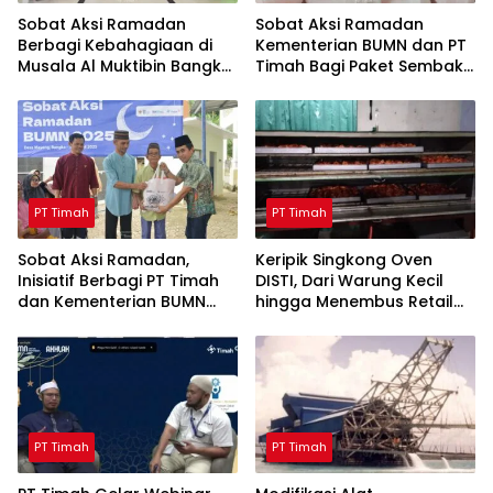
Sobat Aksi Ramadan
Sobat Aksi Ramadan
Berbagi Kebahagiaan di
Kementerian BUMN dan PT
Musala Al Muktibin Bangka
Timah Bagi Paket Sembako
Barat, Santuni Anak Yatim
ke Masyarakat Bangka
dan Piatu
Barat
PT Timah
PT Timah
Sobat Aksi Ramadan,
Keripik Singkong Oven
Inisiatif Berbagi PT Timah
DISTI, Dari Warung Kecil
dan Kementerian BUMN
hingga Menembus Retail
Menebar Manfaat
Modern Berkat Dukungan
PT Timah
PT Timah
PT Timah