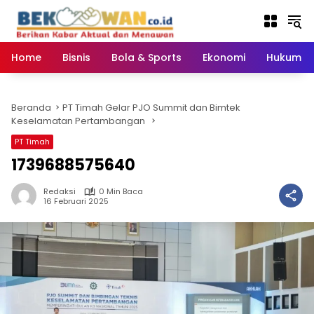
Langsung
ke
konten
Home
Bisnis
Bola & Sports
Ekonomi
Hukum & 
Beranda
PT Timah Gelar PJO Summit dan Bimtek
Keselamatan Pertambangan
PT Timah
1739688575640
Redaksi
0 Min Baca
16 Februari 2025