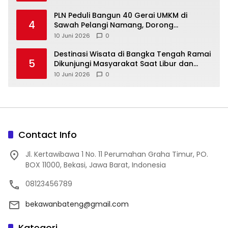
‎PLN Peduli Bangun 40 Gerai UMKM di
4
Sawah Pelangi Namang, Dorong
10 Juni 2026
0
‎Destinasi Wisata di Bangka Tengah Ramai
5
Dikunjungi Masyarakat Saat Libur dan
Akhir Pekan
10 Juni 2026
0
Contact Info
Jl. Kertawibawa 1 No. 11 Perumahan Graha Timur, PO.
BOX 11000, Bekasi, Jawa Barat, Indonesia
08123456789
bekawanbateng@gmail.com
Kategori