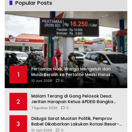
Popular Posts
‎Pertamax Naik, Warga Mengeluh dan
1
Mulai Beralih ke Pertalite Meski Harus
10 Juni 2026
0
Malam Terang di Gang Pelosok Desa:
2
Jeritan Harapan Ketua APDESI Bangka
Tengah untuk PLN Babel
7 Agustus 2026
0
‎Diduga Sarat Muatan Politik, Pemprov
3
Babel Dikabarkan Lakukan Rotasi Besar-
10 Juni 2026
0