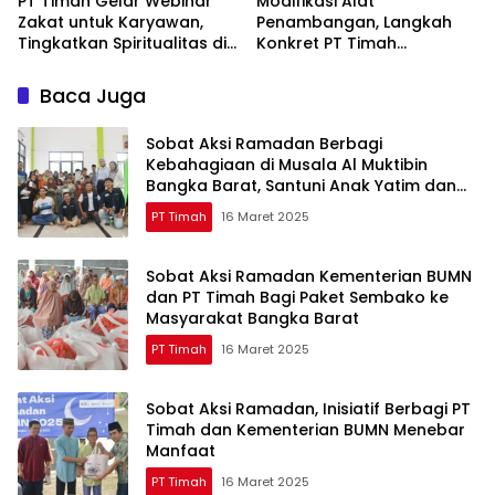
PT Timah Gelar Webinar
Modifikasi Alat
Zakat untuk Karyawan,
Penambangan, Langkah
Tingkatkan Spiritualitas di
Konkret PT Timah
Bulan Ramadan
Tingkatkan Safety
Baca Juga
Sobat Aksi Ramadan Berbagi
Kebahagiaan di Musala Al Muktibin
Bangka Barat, Santuni Anak Yatim dan
Piatu
PT Timah
16 Maret 2025
Sobat Aksi Ramadan Kementerian BUMN
dan PT Timah Bagi Paket Sembako ke
Masyarakat Bangka Barat
PT Timah
16 Maret 2025
Sobat Aksi Ramadan, Inisiatif Berbagi PT
Timah dan Kementerian BUMN Menebar
Manfaat
PT Timah
16 Maret 2025