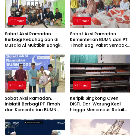
PT Timah
PT Timah
Sobat Aksi Ramadan
Sobat Aksi Ramadan
Berbagi Kebahagiaan di
Kementerian BUMN dan PT
Musala Al Muktibin Bangka
Timah Bagi Paket Sembako
Barat, Santuni Anak Yatim
ke Masyarakat Bangka
dan Piatu
Barat
PT Timah
PT Timah
Sobat Aksi Ramadan,
Keripik Singkong Oven
Inisiatif Berbagi PT Timah
DISTI, Dari Warung Kecil
dan Kementerian BUMN
hingga Menembus Retail
Menebar Manfaat
Modern Berkat Dukungan
PT Timah