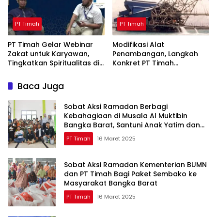
PT Timah
PT Timah
PT Timah Gelar Webinar
Modifikasi Alat
Zakat untuk Karyawan,
Penambangan, Langkah
Tingkatkan Spiritualitas di
Konkret PT Timah
Bulan Ramadan
Tingkatkan Safety
Baca Juga
Sobat Aksi Ramadan Berbagi
Kebahagiaan di Musala Al Muktibin
Bangka Barat, Santuni Anak Yatim dan
Piatu
PT Timah
16 Maret 2025
Sobat Aksi Ramadan Kementerian BUMN
dan PT Timah Bagi Paket Sembako ke
Masyarakat Bangka Barat
PT Timah
16 Maret 2025