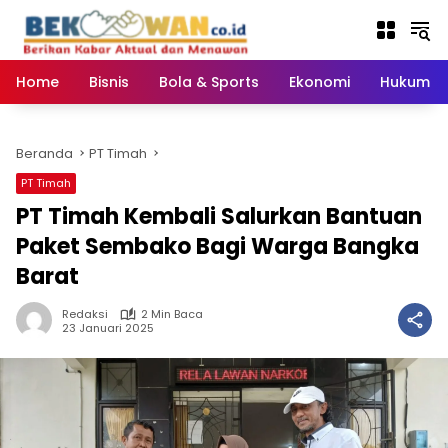
Langsung
ke
konten
Home
Bisnis
Bola & Sports
Ekonomi
Hukum & 
Beranda
PT Timah
PT Timah
PT Timah Kembali Salurkan Bantuan
Paket Sembako Bagi Warga Bangka
Barat
Redaksi
2 Min Baca
23 Januari 2025