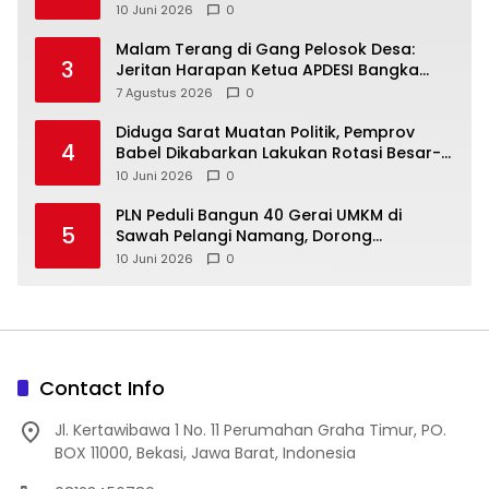
10 Juni 2026
0
Malam Terang di Gang Pelosok Desa:
3
Jeritan Harapan Ketua APDESI Bangka
Tengah untuk PLN Babel
7 Agustus 2026
0
‎Diduga Sarat Muatan Politik, Pemprov
4
Babel Dikabarkan Lakukan Rotasi Besar-
10 Juni 2026
0
‎PLN Peduli Bangun 40 Gerai UMKM di
5
Sawah Pelangi Namang, Dorong
10 Juni 2026
0
Contact Info
Jl. Kertawibawa 1 No. 11 Perumahan Graha Timur, PO.
BOX 11000, Bekasi, Jawa Barat, Indonesia