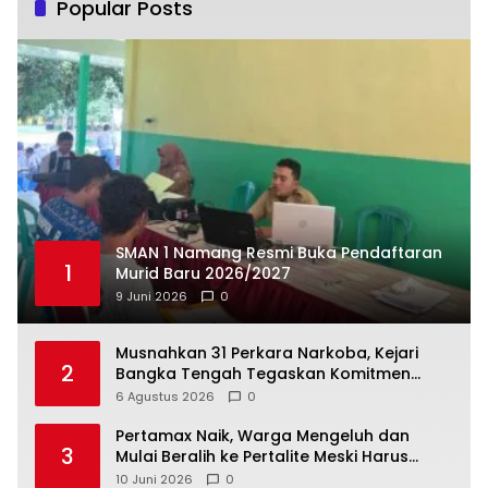
Popular Posts
SMAN 1 Namang Resmi Buka Pendaftaran
1
Murid Baru 2026/2027
9 Juni 2026
0
Musnahkan 31 Perkara Narkoba, Kejari
2
Bangka Tengah Tegaskan Komitmen
Berantas Kejahatan Hingga Tuntas
6 Agustus 2026
0
‎Pertamax Naik, Warga Mengeluh dan
3
Mulai Beralih ke Pertalite Meski Harus
10 Juni 2026
0