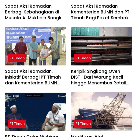
Sobat Aksi Ramadan
Sobat Aksi Ramadan
Berbagi Kebahagiaan di
Kementerian BUMN dan PT
Musala Al Muktibin Bangka
Timah Bagi Paket Sembako
Barat, Santuni Anak Yatim
ke Masyarakat Bangka
dan Piatu
Barat
PT Timah
PT Timah
Sobat Aksi Ramadan,
Keripik Singkong Oven
Inisiatif Berbagi PT Timah
DISTI, Dari Warung Kecil
dan Kementerian BUMN
hingga Menembus Retail
Menebar Manfaat
Modern Berkat Dukungan
PT Timah
PT Timah
PT Timah
PT Timah Gelar Webinar
Modifikasi Alat