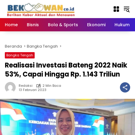
Langsung
ke
konten
Home
Bisnis
Bola & Sports
Ekonomi
Hukum & 
Beranda
Bangka Tengah
Bangka Tengah
Realisasi Investasi Bateng 2022 Naik
53%, Capai Hingga Rp. 1.143 Triliun
Redaksi
2 Min Baca
13 Februari 2023