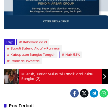
Tag:
Bekawan.co.id
Bupati Bateng Algafry Rahman
Kabupaten Bangka Tengah
Naik 53%
Realisasi Investasi
M. Arub, Karier Mulus “Si Kancil” dari Pulau
Bangka (2)
Pos Terkait