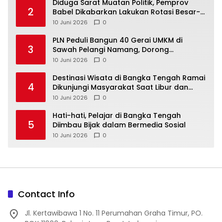
‎Diduga Sarat Muatan Politik, Pemprov
2
Babel Dikabarkan Lakukan Rotasi Besar-
10 Juni 2026
0
‎PLN Peduli Bangun 40 Gerai UMKM di
3
Sawah Pelangi Namang, Dorong
10 Juni 2026
0
‎Destinasi Wisata di Bangka Tengah Ramai
4
Dikunjungi Masyarakat Saat Libur dan
Akhir Pekan
10 Juni 2026
0
‎Hati-hati, Pelajar di Bangka Tengah
5
Diimbau Bijak dalam Bermedia Sosial
10 Juni 2026
0
Contact Info
Jl. Kertawibawa 1 No. 11 Perumahan Graha Timur, PO.