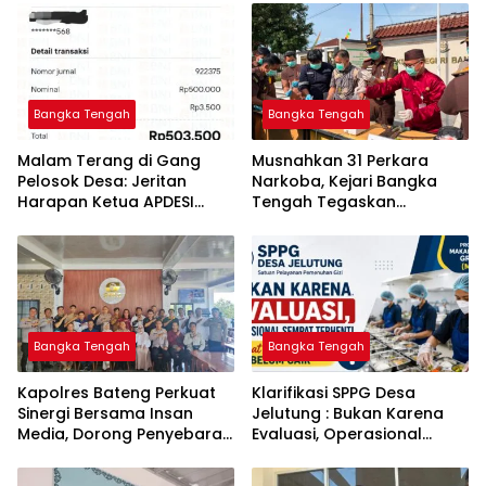
Bangka Tengah
Bangka Tengah
Malam Terang di Gang
Musnahkan 31 Perkara
Pelosok Desa: Jeritan
Narkoba, Kejari Bangka
Harapan Ketua APDESI
Tengah Tegaskan
Bangka Tengah untuk PLN
Komitmen Berantas
Babel
Kejahatan Hingga Tuntas
Bangka Tengah
Bangka Tengah
‎Kapolres Bateng Perkuat
‎Klarifikasi SPPG Desa
Sinergi Bersama Insan
Jelutung : Bukan Karena
Media, Dorong Penyebaran
Evaluasi, Operasional
Informasi Akurat dan
Sempat Terhenti Akibat
Layanan Polri 110
Dana Banper Belum Cair