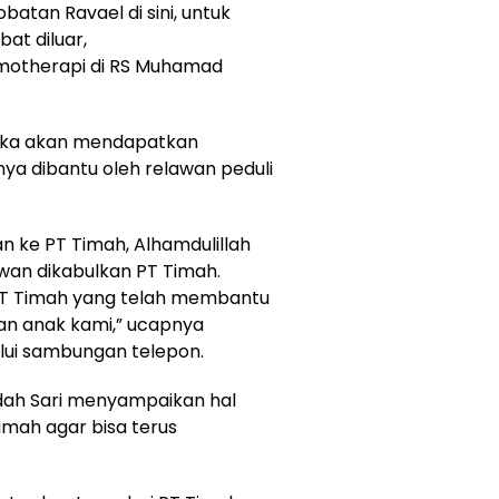
tan Ravael di sini, untuk
at diluar,
emotherapi di RS Muhamad
jika akan mendapatkan
ya dibantu oleh relawan peduli
n ke PT Timah, Alhamdulillah
an dikabulkan PT Timah.
PT Timah yang telah membantu
n anak kami,” ucapnya
alui sambungan telepon.
ndah Sari menyampaikan hal
mah agar bisa terus