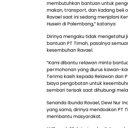
membutuhkan bantuan untuk pengoba
makan, transport, dan kadang beli ob
Ravael saat ini sedang menjalani K
Husein di Palembang,” katanya
Dirinya mengaku tidak mengetahui 
bantuan PT Timah, pasalnya semuan
kesembuhan Ravael.
“Kami dibantu relawan minta bantua
permohonan yang diurus kawan-kaw
Terima kasih kepada Relawan dan 
biaya pengobatan untuk kesembuha
sembari terisak saat dihubungi mel
Senanda Ibunda Ravael, Dewi Nur I
yang sama, dirinya mendoakan PT Ti
membantu masyarakat.