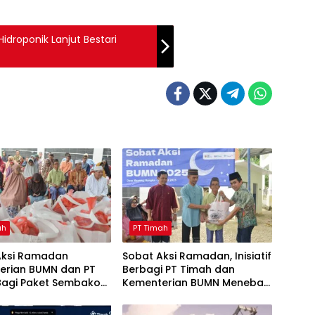
droponik Lanjut Bestari
ah
PT Timah
Aksi Ramadan
Sobat Aksi Ramadan, Inisiatif
erian BUMN dan PT
Berbagi PT Timah dan
Bagi Paket Sembako
Kementerian BUMN Menebar
yarakat Bangka
Manfaat