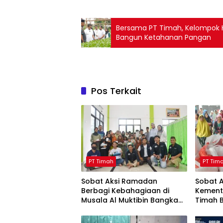
Bersama PT Timah, Kelompok Hi
Bangun Ketahanan Pangan
Pos Terkait
PT Timah
PT Tim
Sobat Aksi Ramadan
Sobat 
Berbagi Kebahagiaan di
Kement
Musala Al Muktibin Bangka
Timah 
Barat, Santuni Anak Yatim
ke Mas
dan Piatu
Barat