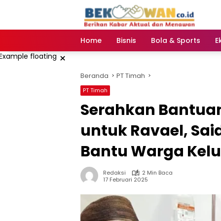
Langsung
ke
konten
Home
Bisnis
Bola & Sports
E
×
Beranda
PT Timah
PT Timah
Serahkan Bantua
untuk Ravael, Said
Bantu Warga Kel
Redaksi
2 Min Baca
17 Februari 2025