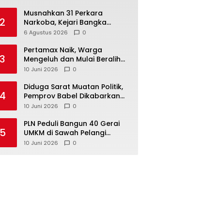
Musnahkan 31 Perkara
2
Narkoba, Kejari Bangka
Tengah Tegaskan Komitmen
6 Agustus 2026
0
Berantas Kejahatan Hingga
Tuntas
‎Pertamax Naik, Warga
3
Mengeluh dan Mulai Beralih
ke Pertalite Meski Harus Antre
10 Juni 2026
0
‎Diduga Sarat Muatan Politik,
4
Pemprov Babel Dikabarkan
Lakukan Rotasi Besar-
10 Juni 2026
0
besaran ASN hingga PPPK
‎PLN Peduli Bangun 40 Gerai
5
UMKM di Sawah Pelangi
Namang, Dorong
10 Juni 2026
0