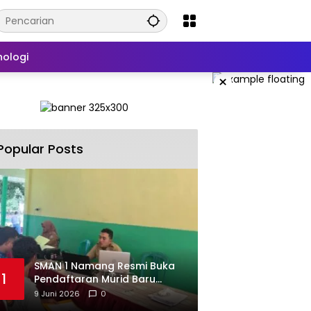
nologi
×
Popular Posts
SMAN 1 Namang Resmi Buka
1
Pendaftaran Murid Baru
2026/2027
9 Juni 2026
0