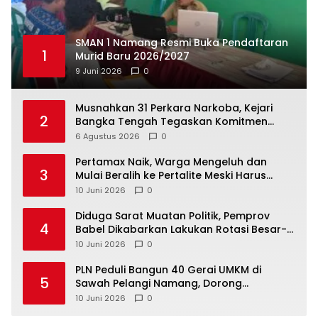
SMAN 1 Namang Resmi Buka Pendaftaran
1
Murid Baru 2026/2027
9 Juni 2026
0
Musnahkan 31 Perkara Narkoba, Kejari
2
Bangka Tengah Tegaskan Komitmen
Berantas Kejahatan Hingga Tuntas
6 Agustus 2026
0
‎Pertamax Naik, Warga Mengeluh dan
3
Mulai Beralih ke Pertalite Meski Harus
10 Juni 2026
0
‎Diduga Sarat Muatan Politik, Pemprov
4
Babel Dikabarkan Lakukan Rotasi Besar-
10 Juni 2026
0
‎PLN Peduli Bangun 40 Gerai UMKM di
5
Sawah Pelangi Namang, Dorong
10 Juni 2026
0