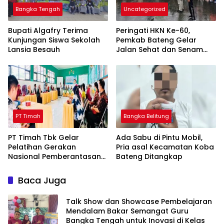
Bangka Tengah
Uncategorized
Bupati Algafry Terima
Peringati HKN Ke-60,
Kunjungan Siswa Sekolah
Pemkab Bateng Gelar
Lansia Besauh
Jalan Sehat dan Senam
Bahagia
PT Timah
Bangka Belitung
PT Timah Tbk Gelar
Ada Sabu di Pintu Mobil,
Pelatihan Gerakan
Pria asal Kecamatan Koba
Nasional Pemberantasan
Bateng Ditangkap
Buta Matematika
Terhadap 80 Guru di
Baca Juga
Beltim
Talk Show dan Showcase Pembelajaran
Mendalam Bakar Semangat Guru
Bangka Tengah untuk Inovasi di Kelas