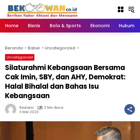
Langsung
ke
konten
Home
Bisnis
Bola & Sports
Ekonomi
Hukum & 
Beranda
Babel
Uncategorized
Uncategorized
Silaturahmi Kebangsaan Bersama
Cak Imin, SBY, dan AHY, Demokrat:
Halal Bihalal dan Bahas Isu
Kebangsaan
Redaksi
2 Min Baca
3 Mei 2023