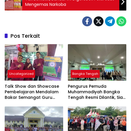
Mengemas Narkoba
Pos Terkait
Uncategorized
Bangka Tengah
Talk Show dan Showcase
Pengurus Pemuda
Pembelajaran Mendalam
Muhammadiyah Bangka
Bakar Semangat Guru
Tengah Resmi Dilantik, Siap
Bangka Tengah untuk
Berkontribusi untuk
Inovasi di Kelas
Pembangunan Daerah