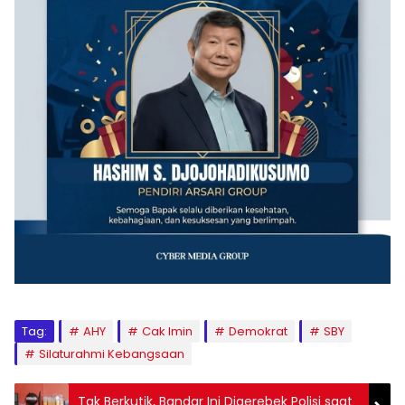
Tag:
AHY
Cak Imin
Demokrat
SBY
Silaturahmi Kebangsaan
Tak Berkutik, Bandar Ini Digerebek Polisi saat