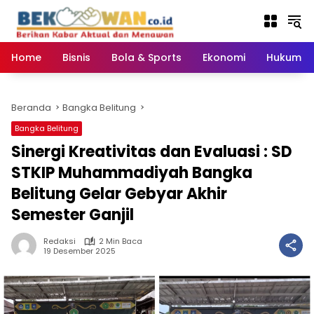
Langsung
ke
konten
Home
Bisnis
Bola & Sports
Ekonomi
Hukum & 
Beranda
Bangka Belitung
Bangka Belitung
Sinergi Kreativitas dan Evaluasi : SD
STKIP Muhammadiyah Bangka
Belitung Gelar Gebyar Akhir
Semester Ganjil
Redaksi
2 Min Baca
19 Desember 2025