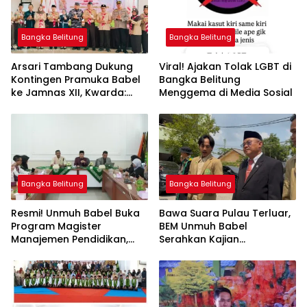
Bangka Belitung
Bangka Belitung
Arsari Tambang Dukung
Viral! Ajakan Tolak LGBT di
Kontingen Pramuka Babel
Bangka Belitung
ke Jamnas XII, Kwarda:
Menggema di Media Sosial
Sinergi Cetak Generasi
Berkarakter
Bangka Belitung
Bangka Belitung
Resmi! Unmuh Babel Buka
‎Bawa Suara Pulau Terluar,
Program Magister
BEM Unmuh Babel
Manajemen Pendidikan,
Serahkan Kajian
Jawab Kebutuhan SDM
Dikdasmen Langsung ke
Bangka Belitung
Menteri Abdul Mu’ti