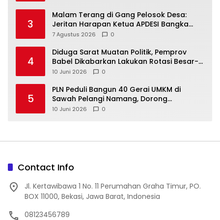
Malam Terang di Gang Pelosok Desa:
3
Jeritan Harapan Ketua APDESI Bangka
Tengah untuk PLN Babel
7 Agustus 2026
0
‎Diduga Sarat Muatan Politik, Pemprov
4
Babel Dikabarkan Lakukan Rotasi Besar-
10 Juni 2026
0
‎PLN Peduli Bangun 40 Gerai UMKM di
5
Sawah Pelangi Namang, Dorong
10 Juni 2026
0
Contact Info
Jl. Kertawibawa 1 No. 11 Perumahan Graha Timur, PO.
BOX 11000, Bekasi, Jawa Barat, Indonesia
08123456789