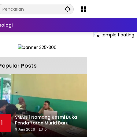
nologi
×
Popular Posts
SMAN 1 Namang Resmi Buka
1
Pendaftaran Murid Baru
2026/2027
9 Juni 2026
0