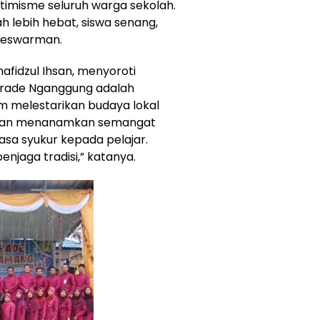
timisme seluruh warga sekolah.
h lebih hebat, siswa senang,
 Deswarman.
afidzul Ihsan, menyoroti
arade Nganggung adalah
 melestarikan budaya lokal
tujuan menanamkan semangat
sa syukur kepada pelajar.
njaga tradisi,” katanya.