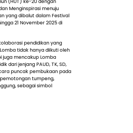
hun (HUT) ke-20 dengan
dan Menginspirasi menuju
n yang dibalut dalam Festival
hingga 21 November 2025 di
 kolaborasi pendidikan yang
Lomba tidak hanya diikuti oleh
api juga mencakup Lomba
dik dari jenjang PAUD, TK, SD,
cara puncak pembukaan pada
an pemotongan tumpeng,
ggung, sebagai simbol