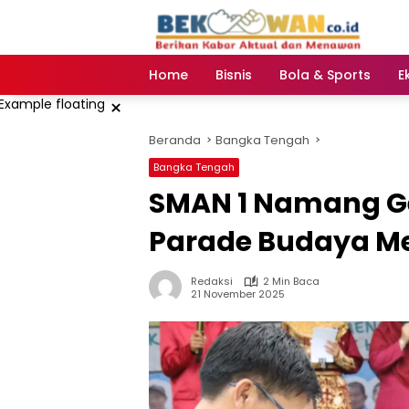
Langsung
ke
konten
Home
Bisnis
Bola & Sports
E
×
Beranda
Bangka Tengah
Bangka Tengah
‎SMAN 1 Namang G
Parade Budaya Me
Redaksi
2 Min Baca
21 November 2025