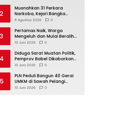
Musnahkan 31 Perkara
2
Narkoba, Kejari Bangka
Tengah Tegaskan Komitmen
6 Agustus 2026
0
Berantas Kejahatan Hingga
Tuntas
‎Pertamax Naik, Warga
3
Mengeluh dan Mulai Beralih
ke Pertalite Meski Harus Antre
10 Juni 2026
0
‎Diduga Sarat Muatan Politik,
4
Pemprov Babel Dikabarkan
Lakukan Rotasi Besar-
10 Juni 2026
0
besaran ASN hingga PPPK
‎PLN Peduli Bangun 40 Gerai
5
UMKM di Sawah Pelangi
Namang, Dorong
10 Juni 2026
0