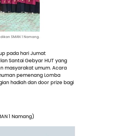
idikan SMAN 1 Namang.
tup pada hari Jumat
alan Santai Gebyar HUT yang
 dan masyarakat umum. Acara
gumuman pemenang Lomba
ian hadiah dan door prize bagi
 SMAN 1 Namang)