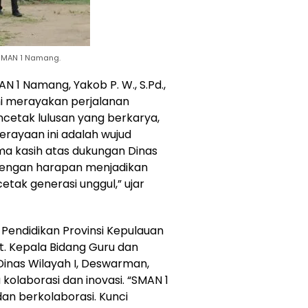
SMAN 1 Namang.
N 1 Namang, Yakob P. W., S.Pd.,
i merayakan perjalanan
cetak lulusan yang berkarya,
Perayaan ini adalah wujud
ima kasih atas dukungan Dinas
 dengan harapan menjadikan
tak generasi unggul,” ujar
s Pendidikan Provinsi Kepulauan
lt. Kepala Bidang Guru dan
inas Wilayah I, Deswarman,
kolaborasi dan inovasi. “SMAN 1
an berkolaborasi. Kunci