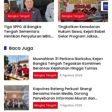
Bangka Tengah
Bangka Tengah
‎Tiga SPPG di Bangka
Tingkatkan Kesadaran
Tengah Sementara
Hukum Siswa, Kejati Babel
Hentikan Penyaluran MBG,
Gelar Program Jaksa
Masuk Sekolah di SMAN 1
Namang
Baca Juga
Musnahkan 31 Perkara Narkoba, Kejari
Bangka Tengah Tegaskan Komitmen
Berantas Kejahatan Hingga Tuntas
Bangka Tengah
6 Agustus 2026
‎Kapolres Bateng Perkuat Sinergi
Bersama Insan Media, Dorong
Penyebaran Informasi Akurat dan
Layanan Polri 110
Bangka Tengah
4 Agustus 2026