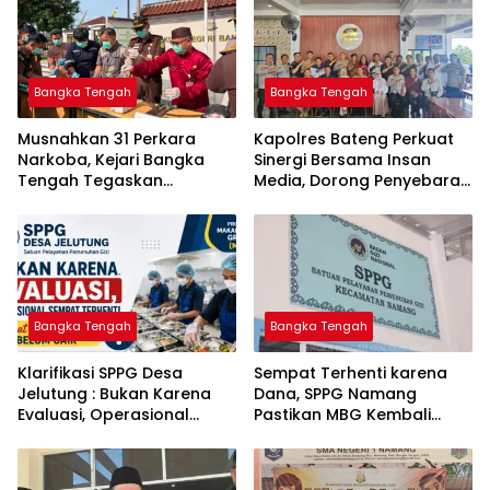
Bangka Tengah
Bangka Tengah
Musnahkan 31 Perkara
‎Kapolres Bateng Perkuat
Narkoba, Kejari Bangka
Sinergi Bersama Insan
Tengah Tegaskan
Media, Dorong Penyebaran
Komitmen Berantas
Informasi Akurat dan
Kejahatan Hingga Tuntas
Layanan Polri 110
Bangka Tengah
Bangka Tengah
‎Klarifikasi SPPG Desa
‎Sempat Terhenti karena
Jelutung : Bukan Karena
Dana, SPPG Namang
Evaluasi, Operasional
Pastikan MBG Kembali
Sempat Terhenti Akibat
Disalurkan Mulai Senin
Dana Banper Belum Cair