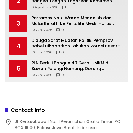
2
Bangka Tengah Tegaskan Komitmen
Berantas Kejahatan Hingga Tuntas
6 Agustus 2026
0
‎Pertamax Naik, Warga Mengeluh dan
3
Mulai Beralih ke Pertalite Meski Harus
10 Juni 2026
0
‎Diduga Sarat Muatan Politik, Pemprov
4
Babel Dikabarkan Lakukan Rotasi Besar-
10 Juni 2026
0
‎PLN Peduli Bangun 40 Gerai UMKM di
5
Sawah Pelangi Namang, Dorong
10 Juni 2026
0
Contact Info
Jl. Kertawibawa 1 No. 11 Perumahan Graha Timur, PO.
BOX 11000, Bekasi, Jawa Barat, Indonesia