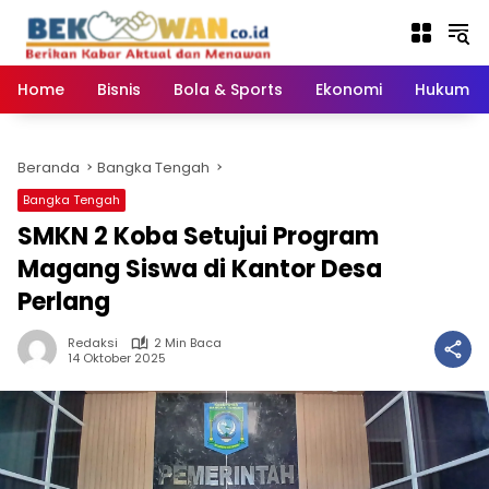
Langsung
ke
konten
Home
Bisnis
Bola & Sports
Ekonomi
Hukum & 
Beranda
Bangka Tengah
Bangka Tengah
SMKN 2 Koba Setujui Program
Magang Siswa di Kantor Desa
Perlang
Redaksi
2 Min Baca
14 Oktober 2025