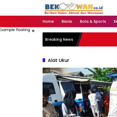
Langsung
ke
konten
Home
Bisnis
Bola & Sports
E
×
Breaking News
Alat Ukur