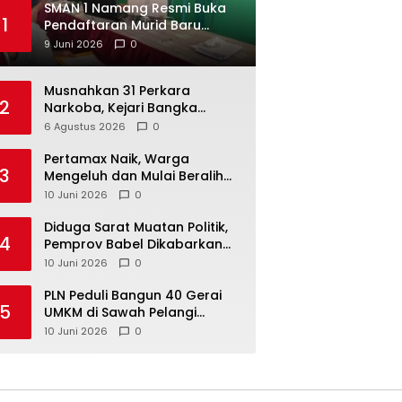
SMAN 1 Namang Resmi Buka
1
Pendaftaran Murid Baru
2026/2027
9 Juni 2026
0
Musnahkan 31 Perkara
2
Narkoba, Kejari Bangka
Tengah Tegaskan Komitmen
6 Agustus 2026
0
Berantas Kejahatan Hingga
Tuntas
‎Pertamax Naik, Warga
3
Mengeluh dan Mulai Beralih
ke Pertalite Meski Harus Antre
10 Juni 2026
0
‎Diduga Sarat Muatan Politik,
4
Pemprov Babel Dikabarkan
Lakukan Rotasi Besar-
10 Juni 2026
0
besaran ASN hingga PPPK
‎PLN Peduli Bangun 40 Gerai
5
UMKM di Sawah Pelangi
Namang, Dorong
10 Juni 2026
0