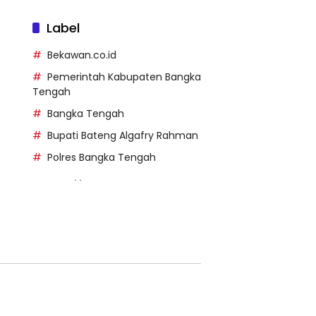
Label
Bekawan.co.id
Pemerintah Kabupaten Bangka
Tengah
Bangka Tengah
Bupati Bateng Algafry Rahman
Polres Bangka Tengah
https://perpusip.pamekasank
ab.go.id/
https://pelra.maritim.go.id/
https://kecsitim.sitarokab.go.i
d/
https://destinasi.sitarokab.go.
id/