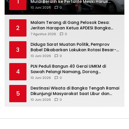
1
Mulai Beralih ke Pertalite Meski Harus
10 Juni 2026
0
Malam Terang di Gang Pelosok Desa:
2
Jeritan Harapan Ketua APDESI Bangka
Tengah untuk PLN Babel
7 Agustus 2026
0
‎Diduga Sarat Muatan Politik, Pemprov
3
Babel Dikabarkan Lakukan Rotasi Besar-
10 Juni 2026
0
‎PLN Peduli Bangun 40 Gerai UMKM di
4
Sawah Pelangi Namang, Dorong
10 Juni 2026
0
‎Destinasi Wisata di Bangka Tengah Ramai
5
Dikunjungi Masyarakat Saat Libur dan
Akhir Pekan
10 Juni 2026
0