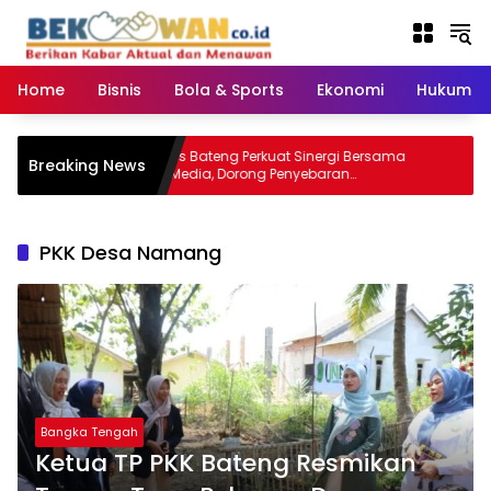
Langsung
ke
konten
Home
Bisnis
Bola & Sports
Ekonomi
Hukum & 
‎Kapolres Bateng Perkuat Sinergi Bersama
Breaking News
Insan Media, Dorong Penyebaran
Informasi Akurat dan Layanan Polri 110
PKK Desa Namang
Bangka Tengah
Ketua TP PKK Bateng Resmikan