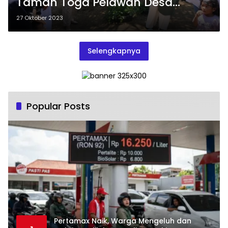
Taman Toga Pelawan Desa
Namang
27 Oktober 2023
Selengkapnya
Popular Posts
‎Pertamax Naik, Warga Mengeluh dan