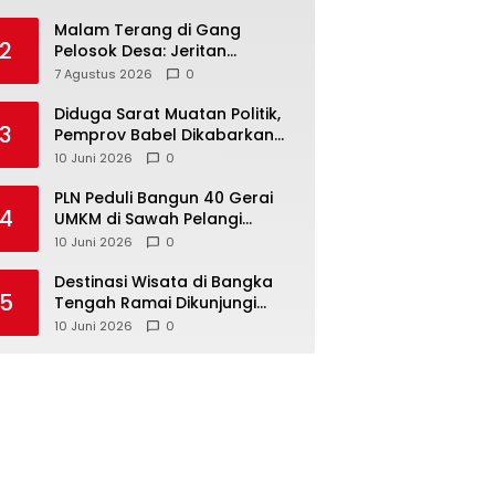
Malam Terang di Gang
2
Pelosok Desa: Jeritan
Harapan Ketua APDESI
7 Agustus 2026
0
Bangka Tengah untuk PLN
Babel
‎Diduga Sarat Muatan Politik,
3
Pemprov Babel Dikabarkan
Lakukan Rotasi Besar-
10 Juni 2026
0
besaran ASN hingga PPPK
‎PLN Peduli Bangun 40 Gerai
4
UMKM di Sawah Pelangi
Namang, Dorong
10 Juni 2026
0
‎Destinasi Wisata di Bangka
5
Tengah Ramai Dikunjungi
Masyarakat Saat Libur dan
10 Juni 2026
0
Akhir Pekan