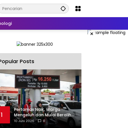
nologi
×
Popular Posts
‎Pertamax Naik, Warga
1
Mengeluh dan Mulai Beralih
ke Pertalite Meski Harus Antre
10 Juni 2026
0