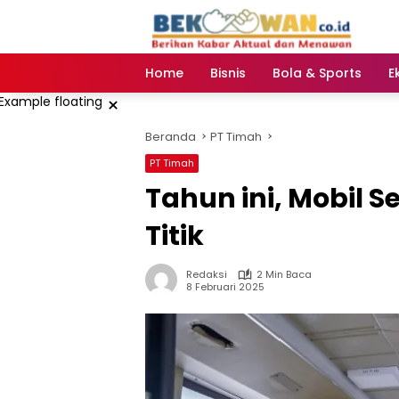
Langsung
ke
konten
Home
Bisnis
Bola & Sports
E
×
Beranda
PT Timah
PT Timah
Tahun ini, Mobil S
Titik
Redaksi
2 Min Baca
8 Februari 2025