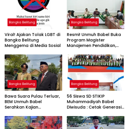
Bangka Belitung
Bangka Belitung
Viral! Ajakan Tolak LGBT di
Resmi! Unmuh Babel Buka
Bangka Belitung
Program Magister
Menggema di Media Sosial
Manajemen Pendidikan,
Jawab Kebutuhan SDM
Bangka Belitung
Bangka Belitung
Bangka Belitung
‎Bawa Suara Pulau Terluar,
‎56 Siswa SD STIKIP
BEM Unmuh Babel
Muhammadiyah Babel
Serahkan Kajian
Diwisuda : Cetak Generasi
Dikdasmen Langsung ke
Menteri Abdul Mu’ti