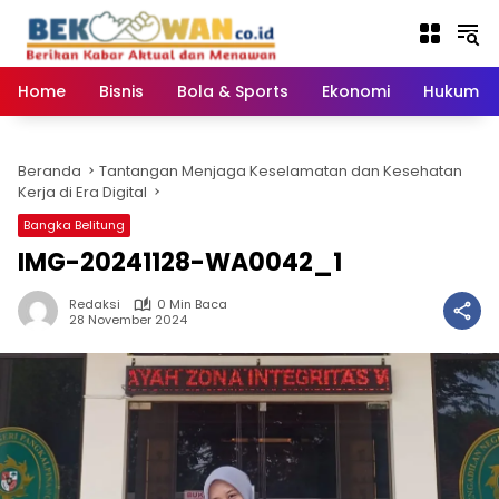
Langsung
ke
konten
Home
Bisnis
Bola & Sports
Ekonomi
Hukum & 
Beranda
Tantangan Menjaga Keselamatan dan Kesehatan
Kerja di Era Digital
Bangka Belitung
IMG-20241128-WA0042_1
Redaksi
0 Min Baca
28 November 2024