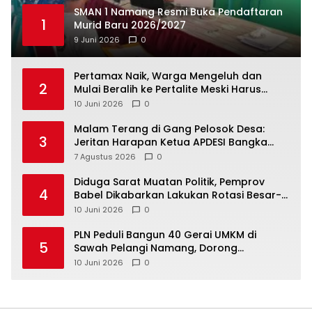
SMAN 1 Namang Resmi Buka Pendaftaran
1
Murid Baru 2026/2027
9 Juni 2026
0
‎Pertamax Naik, Warga Mengeluh dan
2
Mulai Beralih ke Pertalite Meski Harus
10 Juni 2026
0
Malam Terang di Gang Pelosok Desa:
3
Jeritan Harapan Ketua APDESI Bangka
Tengah untuk PLN Babel
7 Agustus 2026
0
‎Diduga Sarat Muatan Politik, Pemprov
4
Babel Dikabarkan Lakukan Rotasi Besar-
10 Juni 2026
0
‎PLN Peduli Bangun 40 Gerai UMKM di
5
Sawah Pelangi Namang, Dorong
10 Juni 2026
0