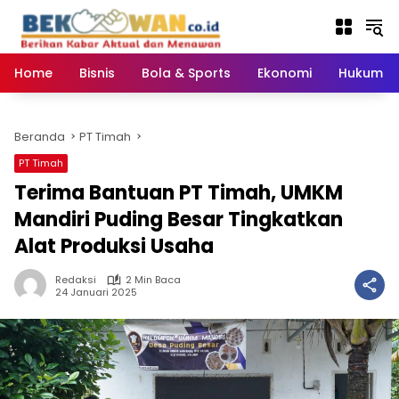
Langsung
ke
konten
Home
Bisnis
Bola & Sports
Ekonomi
Hukum & 
Beranda
PT Timah
PT Timah
Terima Bantuan PT Timah, UMKM
Mandiri Puding Besar Tingkatkan
Alat Produksi Usaha
Redaksi
2 Min Baca
24 Januari 2025