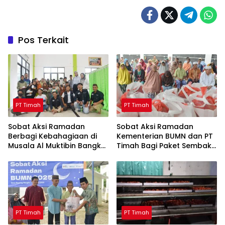
Pos Terkait
PT Timah
PT Timah
Sobat Aksi Ramadan
Sobat Aksi Ramadan
Berbagi Kebahagiaan di
Kementerian BUMN dan PT
Musala Al Muktibin Bangka
Timah Bagi Paket Sembako
Barat, Santuni Anak Yatim
ke Masyarakat Bangka
dan Piatu
Barat
PT Timah
PT Timah