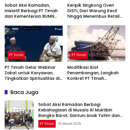
Sobat Aksi Ramadan,
Keripik Singkong Oven
Inisiatif Berbagi PT Timah
DISTI, Dari Warung Kecil
dan Kementerian BUMN
hingga Menembus Retail
Menebar Manfaat
Modern Berkat Dukungan
PT Timah
PT Timah
PT Timah
PT Timah Gelar Webinar
Modifikasi Alat
Zakat untuk Karyawan,
Penambangan, Langkah
Tingkatkan Spiritualitas di
Konkret PT Timah
Bulan Ramadan
Tingkatkan Safety
Baca Juga
Sobat Aksi Ramadan Berbagi
Kebahagiaan di Musala Al Muktibin
Bangka Barat, Santuni Anak Yatim dan
Piatu
PT Timah
16 Maret 2025