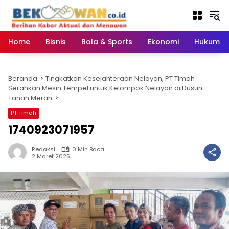
Langsung
ke
konten
Home
Bisnis
Bola & Sports
Ekonomi
Hukum & 
Beranda
Tingkatkan Kesejahteraan Nelayan, PT Timah
Serahkan Mesin Tempel untuk Kelompok Nelayan di Dusun
Tanah Merah
PT Timah
1740923071957
Redaksi
0 Min Baca
2 Maret 2025