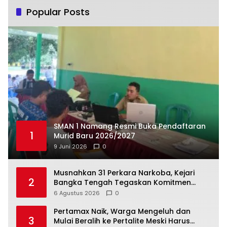
Popular Posts
SMAN 1 Namang Resmi Buka Pendaftaran
1
Murid Baru 2026/2027
9 Juni 2026
0
Musnahkan 31 Perkara Narkoba, Kejari
2
Bangka Tengah Tegaskan Komitmen
Berantas Kejahatan Hingga Tuntas
6 Agustus 2026
0
‎Pertamax Naik, Warga Mengeluh dan
3
Mulai Beralih ke Pertalite Meski Harus