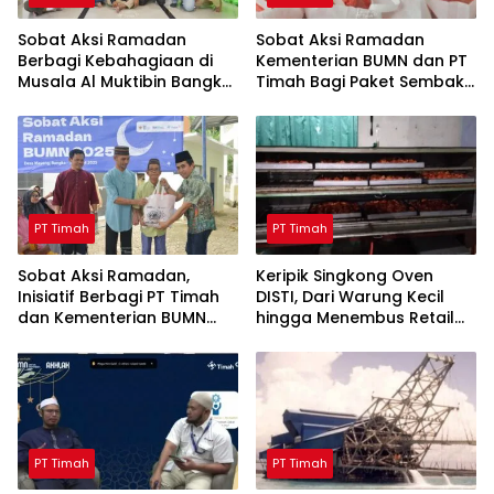
Sobat Aksi Ramadan
Sobat Aksi Ramadan
Berbagi Kebahagiaan di
Kementerian BUMN dan PT
Musala Al Muktibin Bangka
Timah Bagi Paket Sembako
Barat, Santuni Anak Yatim
ke Masyarakat Bangka
dan Piatu
Barat
PT Timah
PT Timah
Sobat Aksi Ramadan,
Keripik Singkong Oven
Inisiatif Berbagi PT Timah
DISTI, Dari Warung Kecil
dan Kementerian BUMN
hingga Menembus Retail
Menebar Manfaat
Modern Berkat Dukungan
PT Timah
PT Timah
PT Timah