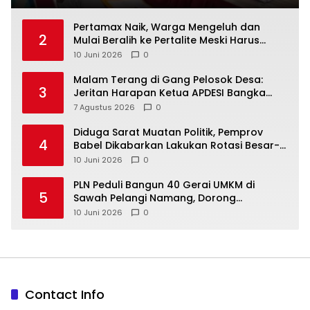
‎Pertamax Naik, Warga Mengeluh dan
2
Mulai Beralih ke Pertalite Meski Harus
10 Juni 2026
0
Malam Terang di Gang Pelosok Desa:
3
Jeritan Harapan Ketua APDESI Bangka
Tengah untuk PLN Babel
7 Agustus 2026
0
‎Diduga Sarat Muatan Politik, Pemprov
4
Babel Dikabarkan Lakukan Rotasi Besar-
10 Juni 2026
0
‎PLN Peduli Bangun 40 Gerai UMKM di
5
Sawah Pelangi Namang, Dorong
10 Juni 2026
0
Contact Info