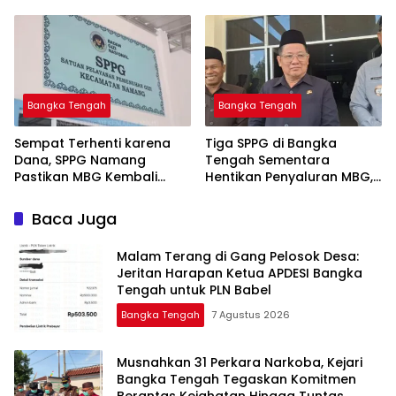
Informasi Akurat dan
Sempat Terhenti Akibat
Layanan Polri 110
Dana Banper Belum Cair
Bangka Tengah
Bangka Tengah
‎Sempat Terhenti karena
‎Tiga SPPG di Bangka
Dana, SPPG Namang
Tengah Sementara
Pastikan MBG Kembali
Hentikan Penyaluran MBG,
Disalurkan Mulai Senin
Baca Juga
Malam Terang di Gang Pelosok Desa:
Jeritan Harapan Ketua APDESI Bangka
Tengah untuk PLN Babel
Bangka Tengah
7 Agustus 2026
Musnahkan 31 Perkara Narkoba, Kejari
Bangka Tengah Tegaskan Komitmen