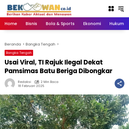
Langsung
ke
konten
Home
Bisnis
Bola & Sports
Ekonomi
Hukum & 
Beranda
Bangka Tengah
Bangka Tengah
Usai Viral, TI Rajuk Ilegal Dekat
Pamsimas Batu Beriga Dibongkar
Redaksi
2 Min Baca
18 Februari 2025