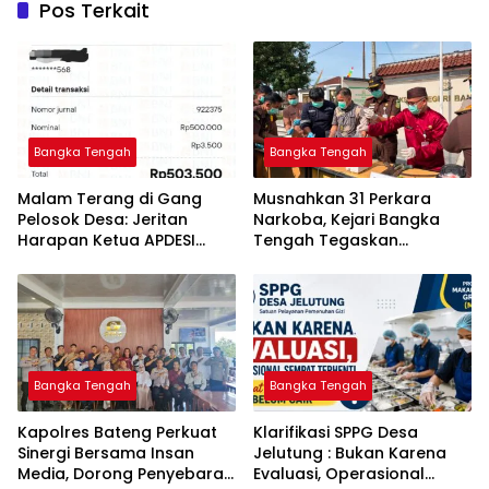
Pos Terkait
Bangka Tengah
Bangka Tengah
Malam Terang di Gang
Musnahkan 31 Perkara
Pelosok Desa: Jeritan
Narkoba, Kejari Bangka
Harapan Ketua APDESI
Tengah Tegaskan
Bangka Tengah untuk PLN
Komitmen Berantas
Babel
Kejahatan Hingga Tuntas
Bangka Tengah
Bangka Tengah
‎Kapolres Bateng Perkuat
‎Klarifikasi SPPG Desa
Sinergi Bersama Insan
Jelutung : Bukan Karena
Media, Dorong Penyebaran
Evaluasi, Operasional