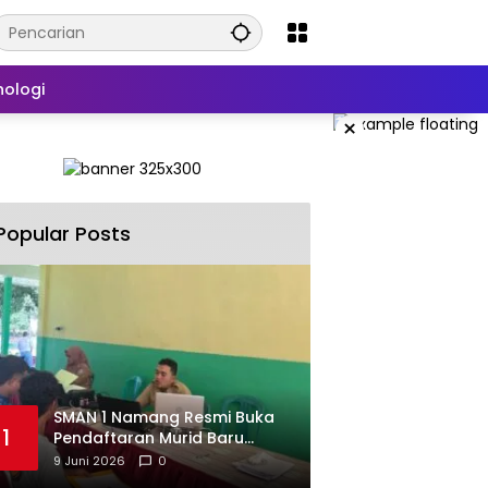
nologi
×
Popular Posts
SMAN 1 Namang Resmi Buka
1
Pendaftaran Murid Baru
2026/2027
9 Juni 2026
0