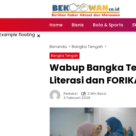
Langsung
ke
konten
Home
Bisnis
Bola & Sports
E
×
Beranda
Bangka Tengah
Bangka Tengah
Wabup Bangka Te
Literasi dan FORI
Redaksi
2 Min Baca
3 Februari 2026