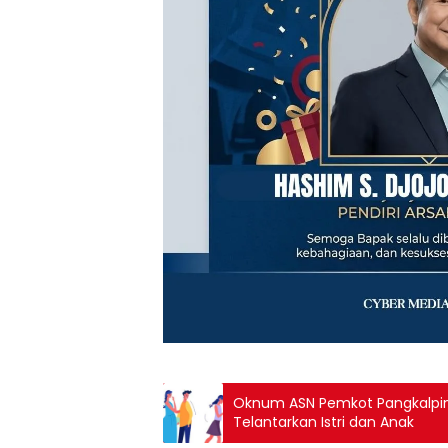
Oknum ASN Pemkot Pangkalpin
Telantarkan Istri dan Anak