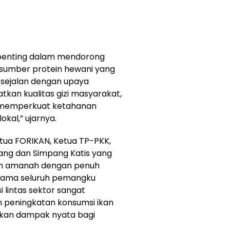
 penting dalam mendorong
 sumber protein hewani yang
ni sejalan dengan upaya
kan kualitas gizi masyarakat,
a memperkuat ketahanan
kal,” ujarnya.
Ketua FORIKAN, Ketua TP-PKK,
ng dan Simpang Katis yang
an amanah dengan penuh
bersama seluruh pemangku
 lintas sektor sangat
an peningkatan konsumsi ikan
ikan dampak nyata bagi