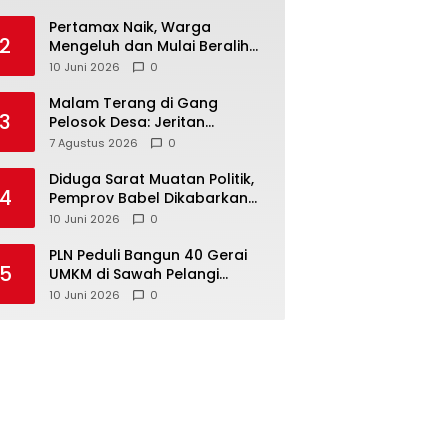
‎Pertamax Naik, Warga
2
Mengeluh dan Mulai Beralih
ke Pertalite Meski Harus Antre
10 Juni 2026
0
Malam Terang di Gang
3
Pelosok Desa: Jeritan
Harapan Ketua APDESI
7 Agustus 2026
0
Bangka Tengah untuk PLN
Babel
‎Diduga Sarat Muatan Politik,
4
Pemprov Babel Dikabarkan
Lakukan Rotasi Besar-
10 Juni 2026
0
besaran ASN hingga PPPK
‎PLN Peduli Bangun 40 Gerai
5
UMKM di Sawah Pelangi
Namang, Dorong
10 Juni 2026
0