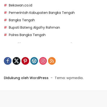
Bekawan.co.id
Pemerintah Kabupaten Bangka Tengah
Bangka Tengah
Bupati Bateng Algafry Rahman
Polres Bangka Tengah
https://perpusip.pamekasankab.go.id/
https://pelra.maritim.go.id/
https://kecsitim.sitarokab.go.id/
https://destinasi.sitarokab.go.id/
https://www.bdslot88vpn.com/
Didukung oleh WordPress
-
Tema: wpmedia.
https://ukpbj.natunakab.go.id/
https://penangbar.org/
panengg
https://panengg.me/
https://beras11.club/
https://panengg.pro/