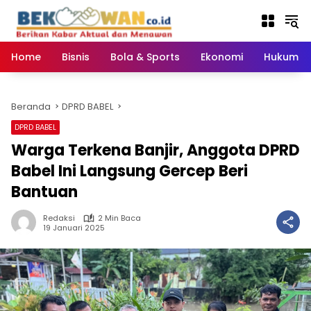
Langsung
ke
konten
Home
Bisnis
Bola & Sports
Ekonomi
Hukum & 
Beranda
DPRD BABEL
DPRD BABEL
Warga Terkena Banjir, Anggota DPRD
Babel Ini Langsung Gercep Beri
Bantuan
Redaksi
2 Min Baca
19 Januari 2025