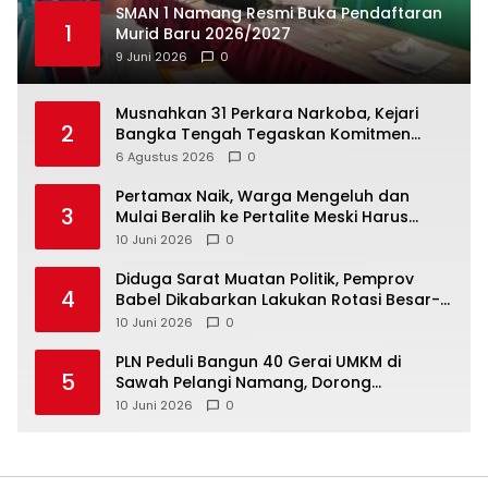
SMAN 1 Namang Resmi Buka Pendaftaran
1
Murid Baru 2026/2027
9 Juni 2026
0
Musnahkan 31 Perkara Narkoba, Kejari
2
Bangka Tengah Tegaskan Komitmen
Berantas Kejahatan Hingga Tuntas
6 Agustus 2026
0
‎Pertamax Naik, Warga Mengeluh dan
3
Mulai Beralih ke Pertalite Meski Harus
10 Juni 2026
0
‎Diduga Sarat Muatan Politik, Pemprov
4
Babel Dikabarkan Lakukan Rotasi Besar-
10 Juni 2026
0
‎PLN Peduli Bangun 40 Gerai UMKM di
5
Sawah Pelangi Namang, Dorong
10 Juni 2026
0