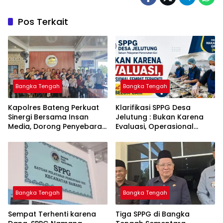
Pos Terkait
Bangka Tengah
Bangka Tengah
‎Kapolres Bateng Perkuat
‎Klarifikasi SPPG Desa
Sinergi Bersama Insan
Jelutung : Bukan Karena
Media, Dorong Penyebaran
Evaluasi, Operasional
Informasi Akurat dan
Sempat Terhenti Akibat
Layanan Polri 110
Dana Banper Belum Cair
Bangka Tengah
Bangka Tengah
‎Sempat Terhenti karena
‎Tiga SPPG di Bangka