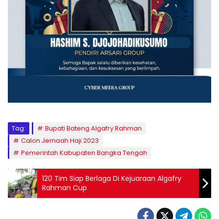
Tag:
Bupati Bateng Algafry Rahman
Calon Jemaah Haji 2023
Pemerintah Kabupaten Bangka Tengah
120 Tim Siap Berlaga Di Kejuaraan Algafry
Rahman Cup