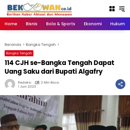
Langsung
ke
konten
Home
Bisnis
Bola & Sports
Ekonomi
Hukum & 
Beranda
Bangka Tengah
Bangka Tengah
114 CJH se-Bangka Tengah Dapat
Uang Saku dari Bupati Algafry
Redaksi
2 Min Baca
1 Juni 2023