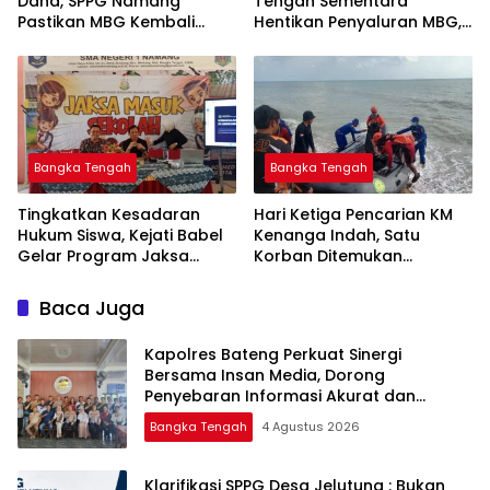
Dana, SPPG Namang
Tengah Sementara
Pastikan MBG Kembali
Hentikan Penyaluran MBG,
Disalurkan Mulai Senin
Bangka Tengah
Bangka Tengah
Tingkatkan Kesadaran
Hari Ketiga Pencarian KM
Hukum Siswa, Kejati Babel
Kenanga Indah, Satu
Gelar Program Jaksa
Korban Ditemukan
Masuk Sekolah di SMAN 1
Mengapung di Laut
Namang
Baca Juga
‎Kapolres Bateng Perkuat Sinergi
Bersama Insan Media, Dorong
Penyebaran Informasi Akurat dan
Layanan Polri 110
Bangka Tengah
4 Agustus 2026
‎Klarifikasi SPPG Desa Jelutung : Bukan