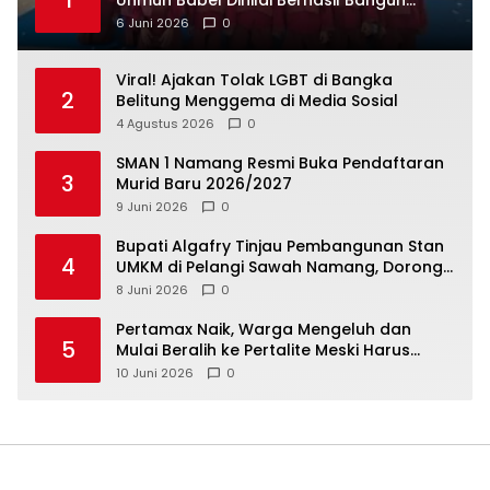
6 Juni 2026
0
Viral! Ajakan Tolak LGBT di Bangka
2
Belitung Menggema di Media Sosial
4 Agustus 2026
0
SMAN 1 Namang Resmi Buka Pendaftaran
3
Murid Baru 2026/2027
9 Juni 2026
0
‎Bupati Algafry Tinjau Pembangunan Stan
4
UMKM di Pelangi Sawah Namang, Dorong
Wisata dan Ekonomi Lokal Kian Tertata
8 Juni 2026
0
‎Pertamax Naik, Warga Mengeluh dan
5
Mulai Beralih ke Pertalite Meski Harus
10 Juni 2026
0