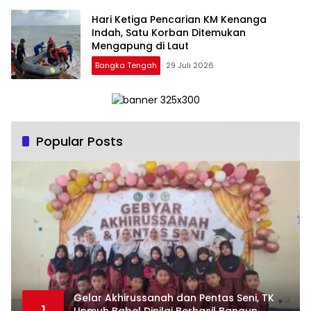
Hari Ketiga Pencarian KM Kenanga
Indah, Satu Korban Ditemukan
Mengapung di Laut
Bangka Tengah
29 Juli 2026
Popular Posts
‎Gelar Akhirussanah dan Pentas Seni, TK
1
Unmuh Babel Dinilai Berhasil Bangun