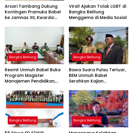
Arsari Tambang Dukung
Viral! Ajakan Tolak LGBT di
Kontingen Pramuka Babel
Bangka Belitung
ke Jamnas XII, Kwarda:
Menggema di Media Sosial
Sinergi Cetak Generasi
Berkarakter
Bangka Belitung
Bangka Belitung
Resmi! Unmuh Babel Buka
‎Bawa Suara Pulau Terluar,
Program Magister
BEM Unmuh Babel
Manajemen Pendidikan,
Serahkan Kajian
Jawab Kebutuhan SDM
Dikdasmen Langsung ke
Bangka Belitung
Menteri Abdul Mu’ti
Bangka Belitung
Bangka Belitung