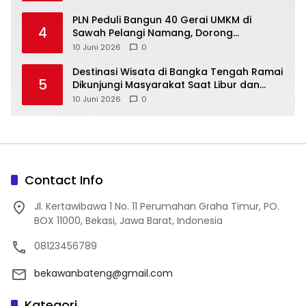
‎PLN Peduli Bangun 40 Gerai UMKM di
4
Sawah Pelangi Namang, Dorong
10 Juni 2026
0
‎Destinasi Wisata di Bangka Tengah Ramai
5
Dikunjungi Masyarakat Saat Libur dan
Akhir Pekan
10 Juni 2026
0
Contact Info
Jl. Kertawibawa 1 No. 11 Perumahan Graha Timur, PO.
BOX 11000, Bekasi, Jawa Barat, Indonesia
08123456789
bekawanbateng@gmail.com
Kategori