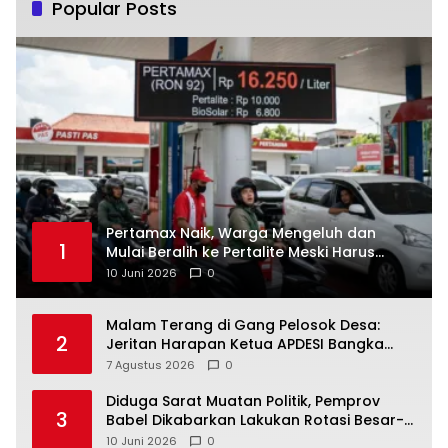
Popular Posts
‎Pertamax Naik, Warga Mengeluh dan
1
Mulai Beralih ke Pertalite Meski Harus
10 Juni 2026
0
Malam Terang di Gang Pelosok Desa:
2
Jeritan Harapan Ketua APDESI Bangka
Tengah untuk PLN Babel
7 Agustus 2026
0
‎Diduga Sarat Muatan Politik, Pemprov
3
Babel Dikabarkan Lakukan Rotasi Besar-
10 Juni 2026
0