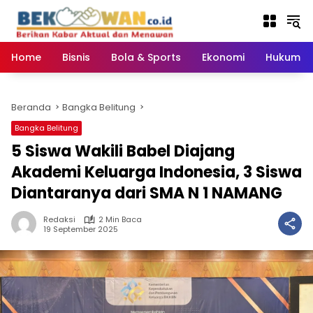
Langsung
ke
konten
Home
Bisnis
Bola & Sports
Ekonomi
Hukum & 
Beranda
Bangka Belitung
Bangka Belitung
‎5 Siswa Wakili Babel Diajang
Akademi Keluarga Indonesia, 3 Siswa
Diantaranya dari SMA N 1 NAMANG ‎
Redaksi
2 Min Baca
19 September 2025