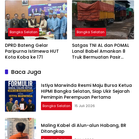
Bangka Selatan
Bangka Selatan
DPRD Bateng Gelar
Satgas TNI AL dan POMAL
Paripurna Istimewa HUT
Lanal Babel Amankan 8
Kota Koba ke 171
Truk Bermuatan Pasir
Timah
Baca Juga
Istiya Marwinda Resmi Maju Bursa Ketua
HIPMI Bangka Selatan, Siap Ukir Sejarah
Pemimpin Perempuan Pertama
Bangka Selatan
15 Juli 2026
Maling Kabel di Alun-alun Habang, BR
Ditangkap