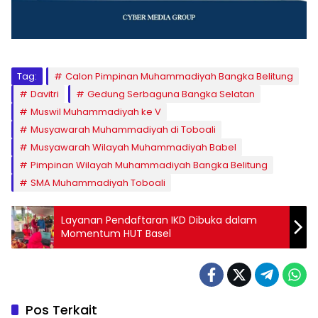
Tag:
Calon Pimpinan Muhammadiyah Bangka Belitung
Davitri
Gedung Serbaguna Bangka Selatan
Muswil Muhammadiyah ke V
Musyawarah Muhammadiyah di Toboali
Musyawarah Wilayah Muhammadiyah Babel
Pimpinan Wilayah Muhammadiyah Bangka Belitung
SMA Muhammadiyah Toboali
Layanan Pendaftaran IKD Dibuka dalam
Momentum HUT Basel
Pos Terkait