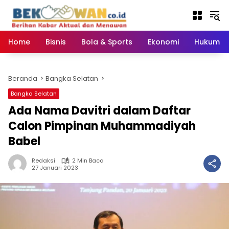
Langsung
ke
konten
Home
Bisnis
Bola & Sports
Ekonomi
Hukum & 
Beranda
Bangka Selatan
Bangka Selatan
Ada Nama Davitri dalam Daftar
Calon Pimpinan Muhammadiyah
Babel
Redaksi
2 Min Baca
27 Januari 2023