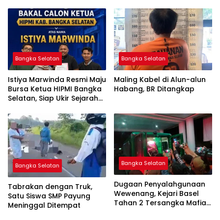
Bangka Selatan
Bangka Selatan
Istiya Marwinda Resmi Maju
Maling Kabel di Alun-alun
Bursa Ketua HIPMI Bangka
Habang, BR Ditangkap
Selatan, Siap Ukir Sejarah
Pemimpin Perempuan
Pertama
Bangka Selatan
Bangka Selatan
Dugaan Penyalahgunaan
Tabrakan dengan Truk,
Wewenang, Kejari Basel
Satu Siswa SMP Payung
Tahan 2 Tersangka Mafia
Meninggal Ditempat
Tanah di Pulau Lepar