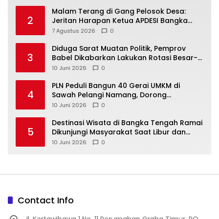
Malam Terang di Gang Pelosok Desa:
2
Jeritan Harapan Ketua APDESI Bangka
Tengah untuk PLN Babel
7 Agustus 2026
0
‎Diduga Sarat Muatan Politik, Pemprov
3
Babel Dikabarkan Lakukan Rotasi Besar-
10 Juni 2026
0
‎PLN Peduli Bangun 40 Gerai UMKM di
4
Sawah Pelangi Namang, Dorong
10 Juni 2026
0
‎Destinasi Wisata di Bangka Tengah Ramai
5
Dikunjungi Masyarakat Saat Libur dan
Akhir Pekan
10 Juni 2026
0
Contact Info