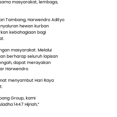
rsama masyarakat, lembaga,
sari Tambang, Harwendro Adityo
nyaluran hewan kurban
rkan kebahagiaan bagi
t.
ngan masyarakat. Melalui
an berharap seluruh lapisan
Tengah, dapat merayakan
jar Harwendro.
amat menyambut Hari Raya
t.
bang Group, kami
adha 1447 Hijriah,”