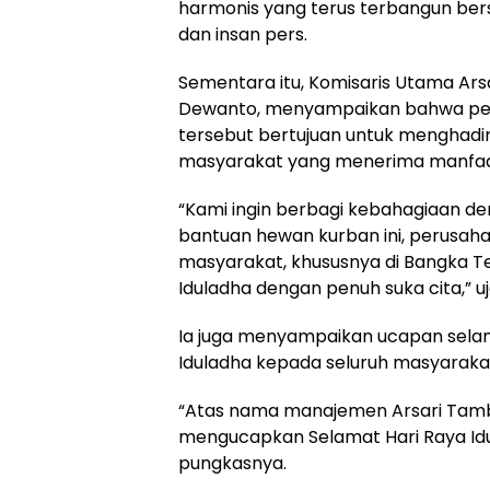
harmonis yang terus terbangun be
dan insan pers.
Sementara itu, Komisaris Utama Ar
Dewanto, menyampaikan bahwa pe
tersebut bertujuan untuk menghadi
masyarakat yang menerima manfaa
“Kami ingin berbagi kebahagiaan de
bantuan hewan kurban ini, perusaha
masyarakat, khususnya di Bangka 
Iduladha dengan penuh suka cita,” u
Ia juga menyampaikan ucapan sel
Iduladha kepada seluruh masyaraka
“Atas nama manajemen Arsari Tam
mengucapkan Selamat Hari Raya Idul
pungkasnya.