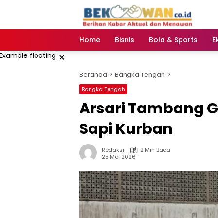
Langsung
ke
konten
Home
Bisnis
Bola & Sports
E
×
Beranda
Bangka Tengah
Bangka Tengah
Arsari Tambang G
Sapi Kurban
Redaksi
2 Min Baca
25 Mei 2026