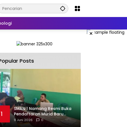
nologi
×
Popular Posts
SMAN 1 Namang Resmi Buka
1
Pendaftaran Murid Baru
2026/2027
9 Juni 2026
0