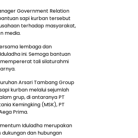
Manager Government Relation
antuan sapi kurban tersebut
rusahaan terhadap masyarakat,
n media.
 bersama lembaga dan
 Iduladha ini. Semoga bantuan
mempererat tali silaturahmi
jarnya.
eluruhan Arsari Tambang Group
sapi kurban melalui sejumlah
lam grup, di antaranya PT
Stania Kemingking (MSK), PT
Aega Prima.
momentum Iduladha merupakan
as dukungan dan hubungan