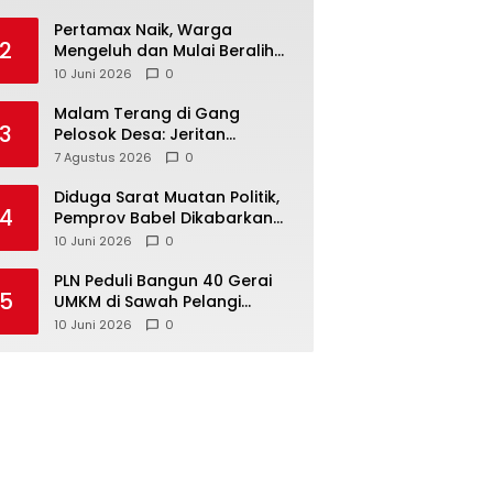
‎Pertamax Naik, Warga
2
Mengeluh dan Mulai Beralih
ke Pertalite Meski Harus Antre
10 Juni 2026
0
Malam Terang di Gang
3
Pelosok Desa: Jeritan
Harapan Ketua APDESI
7 Agustus 2026
0
Bangka Tengah untuk PLN
Babel
‎Diduga Sarat Muatan Politik,
4
Pemprov Babel Dikabarkan
Lakukan Rotasi Besar-
10 Juni 2026
0
besaran ASN hingga PPPK
‎PLN Peduli Bangun 40 Gerai
5
UMKM di Sawah Pelangi
Namang, Dorong
10 Juni 2026
0