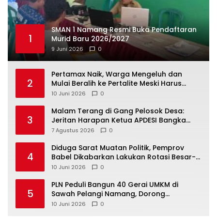
SMAN 1 Namang Resmi Buka Pendaftaran
1
Murid Baru 2026/2027
9 Juni 2026
0
‎Pertamax Naik, Warga Mengeluh dan
2
Mulai Beralih ke Pertalite Meski Harus
10 Juni 2026
0
Malam Terang di Gang Pelosok Desa:
3
Jeritan Harapan Ketua APDESI Bangka
Tengah untuk PLN Babel
7 Agustus 2026
0
‎Diduga Sarat Muatan Politik, Pemprov
4
Babel Dikabarkan Lakukan Rotasi Besar-
10 Juni 2026
0
‎PLN Peduli Bangun 40 Gerai UMKM di
5
Sawah Pelangi Namang, Dorong
10 Juni 2026
0