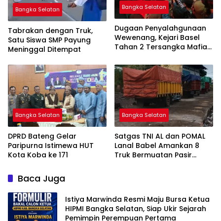
Bangka Selatan
Bangka Selatan
Dugaan Penyalahgunaan
Tabrakan dengan Truk,
Wewenang, Kejari Basel
Satu Siswa SMP Payung
Tahan 2 Tersangka Mafia
Meninggal Ditempat
Tanah di Pulau Lepar
Bangka Selatan
Bangka Selatan
DPRD Bateng Gelar
Satgas TNI AL dan POMAL
Paripurna Istimewa HUT
Lanal Babel Amankan 8
Kota Koba ke 171
Truk Bermuatan Pasir
Timah
Baca Juga
Istiya Marwinda Resmi Maju Bursa Ketua
HIPMI Bangka Selatan, Siap Ukir Sejarah
Pemimpin Perempuan Pertama