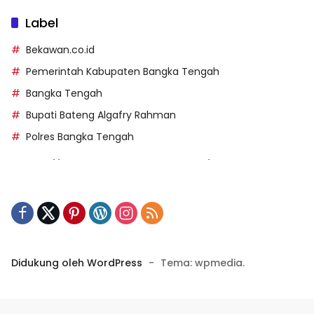
Label
Bekawan.co.id
Pemerintah Kabupaten Bangka Tengah
Bangka Tengah
Bupati Bateng Algafry Rahman
Polres Bangka Tengah
https://perpusip.pamekasankab.go.id/
https://pelra.maritim.go.id/
https://kecsitim.sitarokab.go.id/
https://destinasi.sitarokab.go.id/
https://www.bdslot88vpn.com/
Didukung oleh WordPress
-
Tema: wpmedia.
https://ukpbj.natunakab.go.id/
https://penangbar.org/
panengg