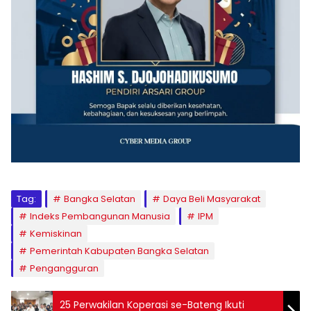
Tag:
Bangka Selatan
Daya Beli Masyarakat
Indeks Pembangunan Manusia
IPM
Kemiskinan
Pemerintah Kabupaten Bangka Selatan
Pengangguran
25 Perwakilan Koperasi se-Bateng Ikuti