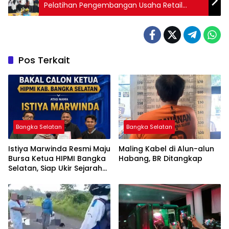
Pelatihan Pengembangan Usaha Retail
Koperasi
Pos Terkait
Bangka Selatan
Bangka Selatan
Istiya Marwinda Resmi Maju
Maling Kabel di Alun-alun
Bursa Ketua HIPMI Bangka
Habang, BR Ditangkap
Selatan, Siap Ukir Sejarah
Pemimpin Perempuan
Pertama