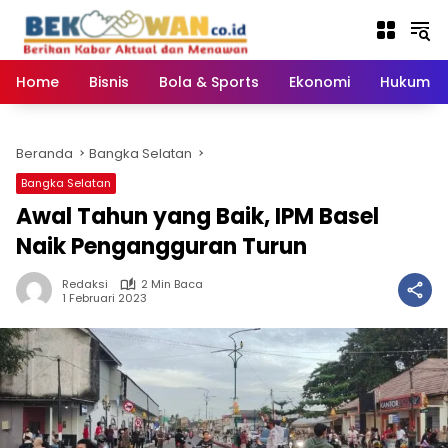
Langsung
ke
konten
Home
Bisnis
Bola & Sports
Ekonomi
Hukum & 
Beranda
Bangka Selatan
Bangka Selatan
Awal Tahun yang Baik, IPM Basel
Naik Pengangguran Turun
Redaksi
2 Min Baca
1 Februari 2023