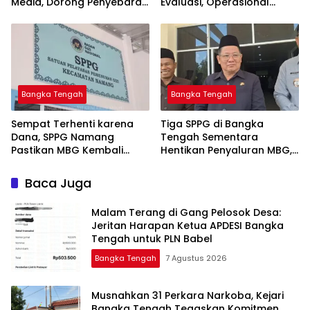
Media, Dorong Penyebaran
Evaluasi, Operasional
Informasi Akurat dan
Sempat Terhenti Akibat
Layanan Polri 110
Dana Banper Belum Cair
Bangka Tengah
Bangka Tengah
‎Sempat Terhenti karena
‎Tiga SPPG di Bangka
Dana, SPPG Namang
Tengah Sementara
Pastikan MBG Kembali
Hentikan Penyaluran MBG,
Disalurkan Mulai Senin
Baca Juga
Malam Terang di Gang Pelosok Desa:
Jeritan Harapan Ketua APDESI Bangka
Tengah untuk PLN Babel
Bangka Tengah
7 Agustus 2026
Musnahkan 31 Perkara Narkoba, Kejari
Bangka Tengah Tegaskan Komitmen