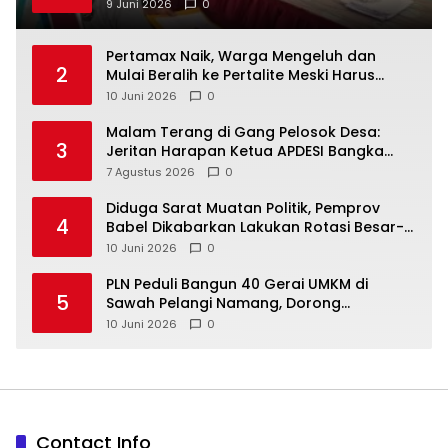
9 Juni 2026
0
‎Pertamax Naik, Warga Mengeluh dan
2
Mulai Beralih ke Pertalite Meski Harus
10 Juni 2026
0
Malam Terang di Gang Pelosok Desa:
3
Jeritan Harapan Ketua APDESI Bangka
Tengah untuk PLN Babel
7 Agustus 2026
0
‎Diduga Sarat Muatan Politik, Pemprov
4
Babel Dikabarkan Lakukan Rotasi Besar-
10 Juni 2026
0
‎PLN Peduli Bangun 40 Gerai UMKM di
5
Sawah Pelangi Namang, Dorong
10 Juni 2026
0
Contact Info