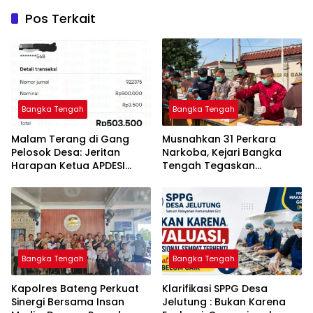
Pos Terkait
Bangka Tengah
Bangka Tengah
Malam Terang di Gang
Musnahkan 31 Perkara
Pelosok Desa: Jeritan
Narkoba, Kejari Bangka
Harapan Ketua APDESI
Tengah Tegaskan
Bangka Tengah untuk PLN
Komitmen Berantas
Babel
Kejahatan Hingga Tuntas
Bangka Tengah
Bangka Tengah
‎Kapolres Bateng Perkuat
‎Klarifikasi SPPG Desa
Sinergi Bersama Insan
Jelutung : Bukan Karena