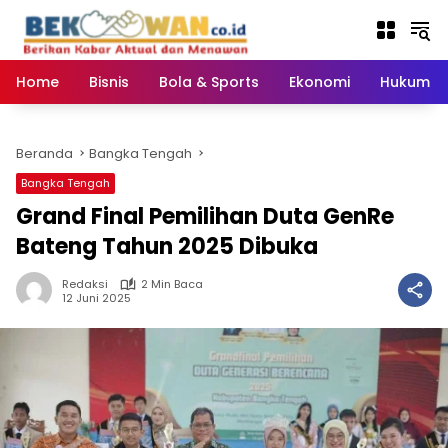
Langsung
ke
konten
Home
Bisnis
Bola & Sports
Ekonomi
Hukum & 
Beranda
Bangka Tengah
Bangka Tengah
‎Grand Final Pemilihan Duta GenRe
Bateng Tahun 2025 Dibuka ‎
Redaksi
2 Min Baca
12 Juni 2025