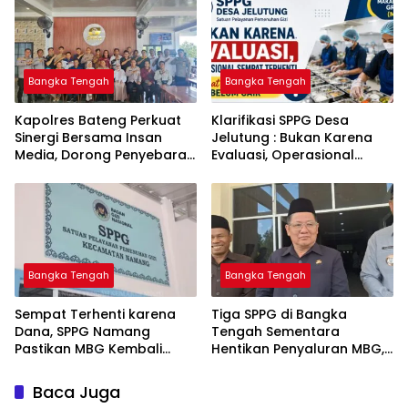
Bangka Tengah
Bangka Tengah
‎Kapolres Bateng Perkuat
‎Klarifikasi SPPG Desa
Sinergi Bersama Insan
Jelutung : Bukan Karena
Media, Dorong Penyebaran
Evaluasi, Operasional
Informasi Akurat dan
Sempat Terhenti Akibat
Layanan Polri 110
Dana Banper Belum Cair
Bangka Tengah
Bangka Tengah
‎Sempat Terhenti karena
‎Tiga SPPG di Bangka
Dana, SPPG Namang
Tengah Sementara
Pastikan MBG Kembali
Hentikan Penyaluran MBG,
Disalurkan Mulai Senin
Baca Juga