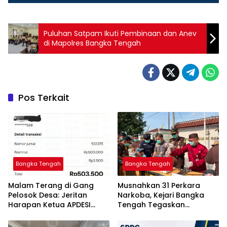
Puluhan Satpam Ikuti Pembinaan dan Anev
di Mapolres Bangka Tengah
Pos Terkait
Bangka Tengah
Bangka Tengah
Malam Terang di Gang
Musnahkan 31 Perkara
Pelosok Desa: Jeritan
Narkoba, Kejari Bangka
Harapan Ketua APDESI
Tengah Tegaskan
Bangka Tengah untuk PLN
Komitmen Berantas
Babel
Kejahatan Hingga Tuntas