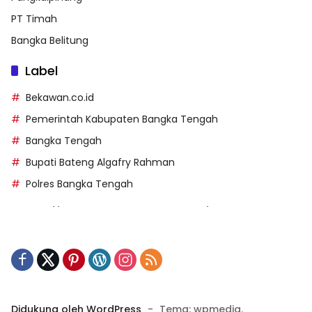
PT Timah
Bangka Belitung
Label
Bekawan.co.id
Pemerintah Kabupaten Bangka Tengah
Bangka Tengah
Bupati Bateng Algafry Rahman
Polres Bangka Tengah
https://perpusip.pamekasankab.go.id/
https://pelra.maritim.go.id/
https://kecsitim.sitarokab.go.id/
https://destinasi.sitarokab.go.id/
https://www.bdslot88vpn.com/
Didukung oleh WordPress
-
Tema: wpmedia.