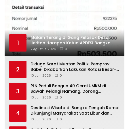
Malam Terang di Gang Pelosok Desa:
1
Jeritan Harapan Ketua APDESI Bangka
Tengah untuk PLN Babel
7 Agustus 2026
0
‎Diduga Sarat Muatan Politik, Pemprov
2
Babel Dikabarkan Lakukan Rotasi Besar-
10 Juni 2026
0
‎PLN Peduli Bangun 40 Gerai UMKM di
3
Sawah Pelangi Namang, Dorong
10 Juni 2026
0
‎Destinasi Wisata di Bangka Tengah Ramai
4
Dikunjungi Masyarakat Saat Libur dan
Akhir Pekan
10 Juni 2026
0