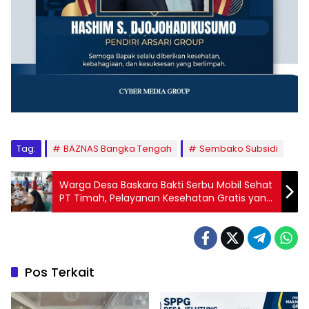
Tag:
BAZNAS Bangka Tengah
Sembako Subsidi
Warga Desa Baskara Bakti Serbu Mobil Sehat
PT Timah, Pelayanan Kesehatan Gratis yang
Dinantikan
Pos Terkait