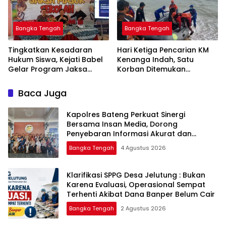
Bangka Tengah
Bangka Tengah
Tingkatkan Kesadaran
Hari Ketiga Pencarian KM
Hukum Siswa, Kejati Babel
Kenanga Indah, Satu
Gelar Program Jaksa
Korban Ditemukan
Masuk Sekolah di SMAN 1
Mengapung di Laut
Namang
Baca Juga
‎Kapolres Bateng Perkuat Sinergi
Bersama Insan Media, Dorong
Penyebaran Informasi Akurat dan
Layanan Polri 110
Bangka Tengah
4 Agustus 2026
‎Klarifikasi SPPG Desa Jelutung : Bukan
Karena Evaluasi, Operasional Sempat
Terhenti Akibat Dana Banper Belum Cair
Bangka Tengah
2 Agustus 2026