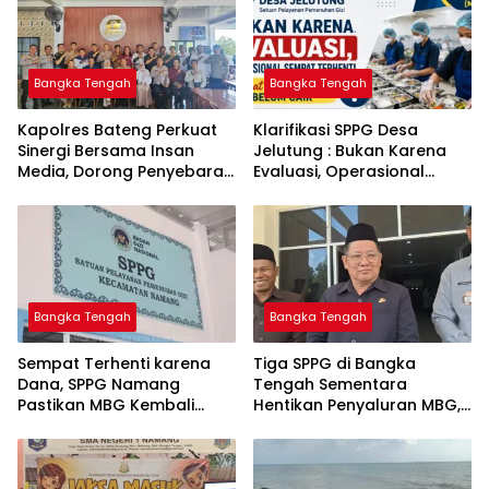
Bangka Tengah
Bangka Tengah
‎Kapolres Bateng Perkuat
‎Klarifikasi SPPG Desa
Sinergi Bersama Insan
Jelutung : Bukan Karena
Media, Dorong Penyebaran
Evaluasi, Operasional
Informasi Akurat dan
Sempat Terhenti Akibat
Layanan Polri 110
Dana Banper Belum Cair
Bangka Tengah
Bangka Tengah
‎Sempat Terhenti karena
‎Tiga SPPG di Bangka
Dana, SPPG Namang
Tengah Sementara
Pastikan MBG Kembali
Hentikan Penyaluran MBG,
Disalurkan Mulai Senin