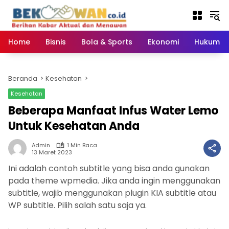
Langsung
ke
konten
Home
Bisnis
Bola & Sports
Ekonomi
Hukum & 
Beranda
Kesehatan
Kesehatan
Beberapa Manfaat Infus Water Lemo
Untuk Kesehatan Anda
Admin
1 Min Baca
13 Maret 2023
Ini adalah contoh subtitle yang bisa anda gunakan
pada theme wpmedia. Jika anda ingin menggunakan
subtitle, wajib menggunakan plugin KIA subtitle atau
WP subtitle. Pilih salah satu saja ya.