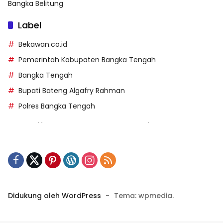
Bangka Belitung
Label
Bekawan.co.id
Pemerintah Kabupaten Bangka Tengah
Bangka Tengah
Bupati Bateng Algafry Rahman
Polres Bangka Tengah
https://perpusip.pamekasankab.go.id/
https://pelra.maritim.go.id/
https://kecsitim.sitarokab.go.id/
https://destinasi.sitarokab.go.id/
https://www.bdslot88vpn.com/
Didukung oleh WordPress
-
Tema: wpmedia.
https://ukpbj.natunakab.go.id/
https://penangbar.org/