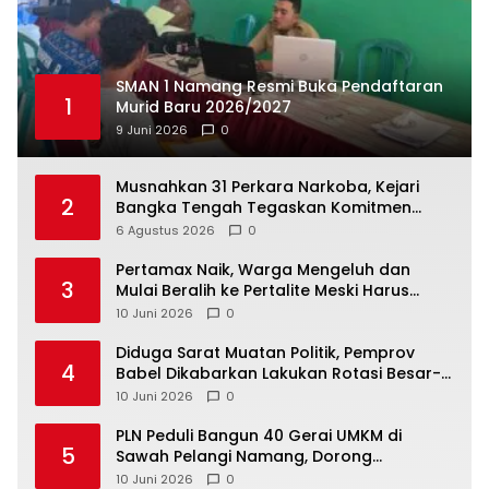
SMAN 1 Namang Resmi Buka Pendaftaran
1
Murid Baru 2026/2027
9 Juni 2026
0
Musnahkan 31 Perkara Narkoba, Kejari
2
Bangka Tengah Tegaskan Komitmen
Berantas Kejahatan Hingga Tuntas
6 Agustus 2026
0
‎Pertamax Naik, Warga Mengeluh dan
3
Mulai Beralih ke Pertalite Meski Harus
10 Juni 2026
0
‎Diduga Sarat Muatan Politik, Pemprov
4
Babel Dikabarkan Lakukan Rotasi Besar-
10 Juni 2026
0
‎PLN Peduli Bangun 40 Gerai UMKM di
5
Sawah Pelangi Namang, Dorong
10 Juni 2026
0