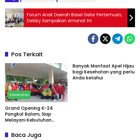
Forum Anak Daerah Basel Gelar Pertemuan,
Debby Sampaikan Amanat Ini
Pos Terkait
Banyak Manfaat Apel Hijau
bagi Kesehatan yang perlu
Anda ketahui
Kesehatan
Grand Opening K-24
Pangkal Balam, Siap
Melayani Kebutuhan
Masyarakat
Baca Juga