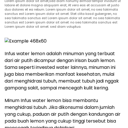
Lorem ipsum dolor sit amet,sed diam nonumy eirmod tempor invidunt ut
labore et dolore magna aliquyam erat, At vero eos et accusam et justo
duo dolores et ea rebum. Lorem ipsum dolor sit amet, no sea takimata
sanctus est Lorem ipsum dolor sit amet. Stet clita kasd gubergren, no
sea takimata sanctus est Lorem ipsum dolor sit amet. no sea takimata
sanctus est Lorem ipsum dolor sit amet. no sea takimata sanctus est
Lorem ipsum dolor sit amet. sed diam voluptua.
Infus water lemon adalah minuman yang terbuat
dari air putih dicampur dengan irisan buah lemon.
Sama seperti invested water lainnya, minuman ini
juga bisa memberikan manfaat kesehatan, mulai
dari menghidrasi tubuh, membuat tubuh jadi nggak
gampang sakit, sampai mencegah kulit kering.
Minum Infus water lemon bisa membantu
menghidrasi tubuh. Jika dikonsumsi dalam jumlah
yang cukup, paduan air putih dengan kandungan air
pada buah lemon yang cukup tinggi tersebut bisa
mencegah terjadinya dehidrasi.