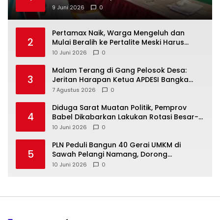
9 Juni 2026
0
‎Pertamax Naik, Warga Mengeluh dan
2
Mulai Beralih ke Pertalite Meski Harus
10 Juni 2026
0
Malam Terang di Gang Pelosok Desa:
3
Jeritan Harapan Ketua APDESI Bangka
Tengah untuk PLN Babel
7 Agustus 2026
0
‎Diduga Sarat Muatan Politik, Pemprov
4
Babel Dikabarkan Lakukan Rotasi Besar-
10 Juni 2026
0
‎PLN Peduli Bangun 40 Gerai UMKM di
5
Sawah Pelangi Namang, Dorong
10 Juni 2026
0