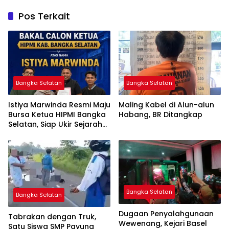
Pos Terkait
Bangka Selatan
Bangka Selatan
Istiya Marwinda Resmi Maju
Maling Kabel di Alun-alun
Bursa Ketua HIPMI Bangka
Habang, BR Ditangkap
Selatan, Siap Ukir Sejarah
Pemimpin Perempuan
Pertama
Bangka Selatan
Bangka Selatan
Dugaan Penyalahgunaan
Tabrakan dengan Truk,
Wewenang, Kejari Basel
Satu Siswa SMP Payung