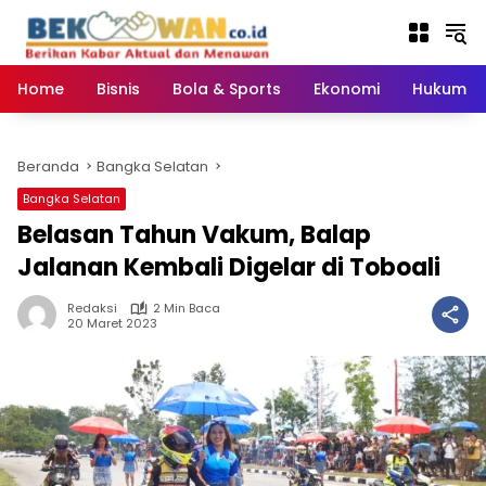
Langsung
ke
konten
Home
Bisnis
Bola & Sports
Ekonomi
Hukum & 
Beranda
Bangka Selatan
Bangka Selatan
Belasan Tahun Vakum, Balap
Jalanan Kembali Digelar di Toboali
Redaksi
2 Min Baca
20 Maret 2023