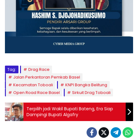
Tag:
Drag Race
Jalan Perkantoran Pemkab Basel
Kecamatan Toboali
KNPI Bangka Belitung
Open Road Race Basel
Sirkuit Drag Toboali
Terpilih jadi Wakil Bupati Bateng, Era Siap
Dampingi Bupati Algafry