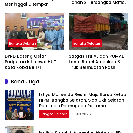
Tahan 2 Tersangka Mafia
Meninggal Ditempat
Tanah di Pulau Lepar
Bangka Selatan
Bangka Selatan
DPRD Bateng Gelar
Satgas TNI AL dan POMAL
Paripurna Istimewa HUT
Lanal Babel Amankan 8
Kota Koba ke 171
Truk Bermuatan Pasir
Timah
Baca Juga
Istiya Marwinda Resmi Maju Bursa Ketua
HIPMI Bangka Selatan, Siap Ukir Sejarah
Pemimpin Perempuan Pertama
Bangka Selatan
15 Juli 2026
Maling Kabel di Alun-alun Habang, BR