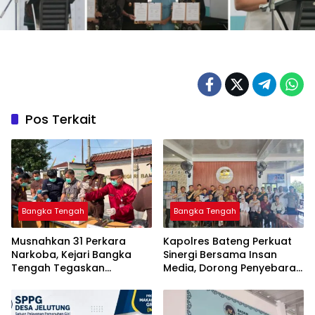
Pos Terkait
Bangka Tengah
Bangka Tengah
Musnahkan 31 Perkara
‎Kapolres Bateng Perkuat
Narkoba, Kejari Bangka
Sinergi Bersama Insan
Tengah Tegaskan
Media, Dorong Penyebaran
Komitmen Berantas
Informasi Akurat dan
Kejahatan Hingga Tuntas
Layanan Polri 110