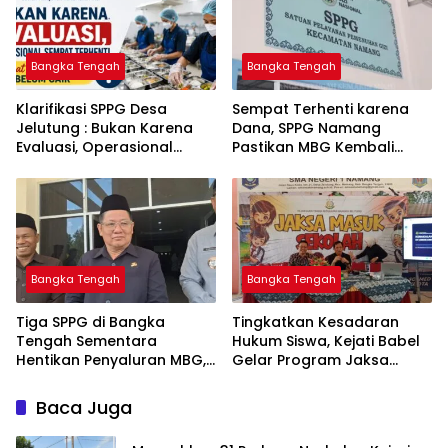
Bangka Tengah
Bangka Tengah
‎Klarifikasi SPPG Desa
‎Sempat Terhenti karena
Jelutung : Bukan Karena
Dana, SPPG Namang
Evaluasi, Operasional
Pastikan MBG Kembali
Sempat Terhenti Akibat
Disalurkan Mulai Senin
Dana Banper Belum Cair
Bangka Tengah
Bangka Tengah
‎Tiga SPPG di Bangka
Tingkatkan Kesadaran
Tengah Sementara
Hukum Siswa, Kejati Babel
Hentikan Penyaluran MBG,
Gelar Program Jaksa
Masuk Sekolah di SMAN 1
Namang
Baca Juga