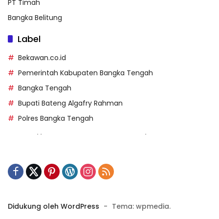
PT Timah
Bangka Belitung
Label
Bekawan.co.id
Pemerintah Kabupaten Bangka Tengah
Bangka Tengah
Bupati Bateng Algafry Rahman
Polres Bangka Tengah
https://perpusip.pamekasankab.go.id/
https://pelra.maritim.go.id/
https://kecsitim.sitarokab.go.id/
https://destinasi.sitarokab.go.id/
https://www.bdslot88vpn.com/
Didukung oleh WordPress
-
Tema: wpmedia.
https://ukpbj.natunakab.go.id/