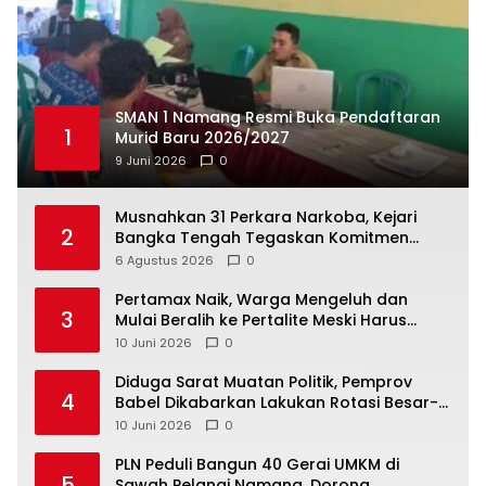
SMAN 1 Namang Resmi Buka Pendaftaran
1
Murid Baru 2026/2027
9 Juni 2026
0
Musnahkan 31 Perkara Narkoba, Kejari
2
Bangka Tengah Tegaskan Komitmen
Berantas Kejahatan Hingga Tuntas
6 Agustus 2026
0
‎Pertamax Naik, Warga Mengeluh dan
3
Mulai Beralih ke Pertalite Meski Harus
10 Juni 2026
0
‎Diduga Sarat Muatan Politik, Pemprov
4
Babel Dikabarkan Lakukan Rotasi Besar-
10 Juni 2026
0
‎PLN Peduli Bangun 40 Gerai UMKM di
5
Sawah Pelangi Namang, Dorong