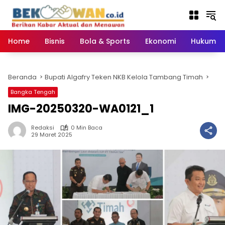
Langsung
ke
konten
Home
Bisnis
Bola & Sports
Ekonomi
Hukum & 
Beranda
Bupati Algafry Teken NKB Kelola Tambang Timah
Bangka Tengah
IMG-20250320-WA0121_1
Redaksi
0 Min Baca
29 Maret 2025