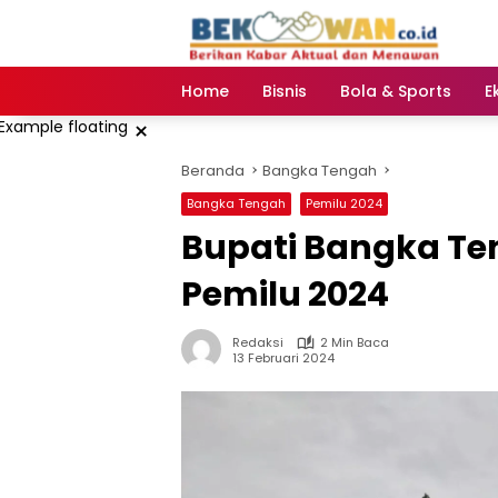
Langsung
ke
konten
Home
Bisnis
Bola & Sports
E
×
Beranda
Bangka Tengah
Bangka Tengah
Pemilu 2024
Bupati Bangka Ten
Pemilu 2024
Redaksi
2 Min Baca
13 Februari 2024