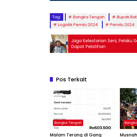
Tag:
Bangka Tengah
Bupati Ba
Logistik Pemilu 2024
Pemilu 2024
Jaga Kelestarian Seni, Pelaku 
Dapat Pelatihan
Pos Terkait
Bangka Tengah
Bangk
Malam Terang di Gang
Musnah