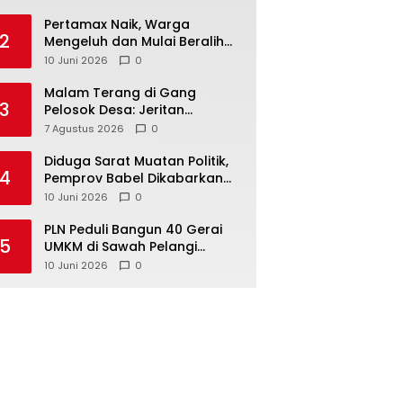
‎Pertamax Naik, Warga
2
Mengeluh dan Mulai Beralih
ke Pertalite Meski Harus Antre
10 Juni 2026
0
Malam Terang di Gang
3
Pelosok Desa: Jeritan
Harapan Ketua APDESI
7 Agustus 2026
0
Bangka Tengah untuk PLN
Babel
‎Diduga Sarat Muatan Politik,
4
Pemprov Babel Dikabarkan
Lakukan Rotasi Besar-
10 Juni 2026
0
besaran ASN hingga PPPK
‎PLN Peduli Bangun 40 Gerai
5
UMKM di Sawah Pelangi
Namang, Dorong
10 Juni 2026
0