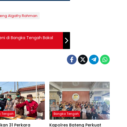
teng Algafry Rahman
Seni di Bangka Tengah Bakal
a Tengah
Bangka Tengah
kan 31 Perkara
‎Kapolres Bateng Perkuat