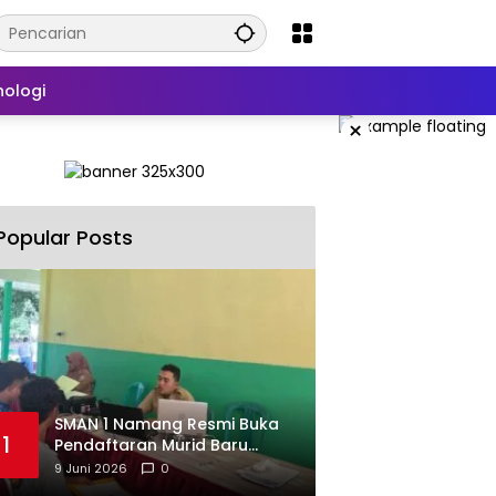
nologi
×
Popular Posts
SMAN 1 Namang Resmi Buka
1
Pendaftaran Murid Baru
2026/2027
9 Juni 2026
0