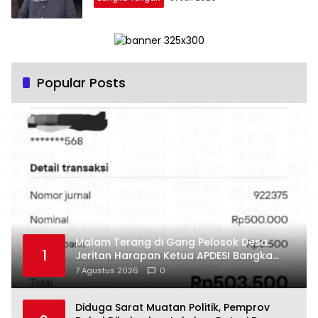
Popular Posts
Malam Terang di Gang Pelosok Desa:
1
Jeritan Harapan Ketua APDESI Bangka
Tengah untuk PLN Babel
7 Agustus 2026
0
‎Diduga Sarat Muatan Politik, Pemprov