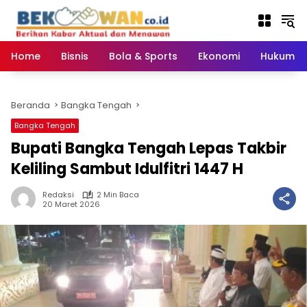
Langsung
ke
konten
Home
Bisnis
Bola & Sports
Ekonomi
Hukum & 
Beranda
Bangka Tengah
Bangka Tengah
‎Bupati Bangka Tengah Lepas Takbir
Keliling Sambut Idulfitri 1447 H ‎
Redaksi
2 Min Baca
20 Maret 2026