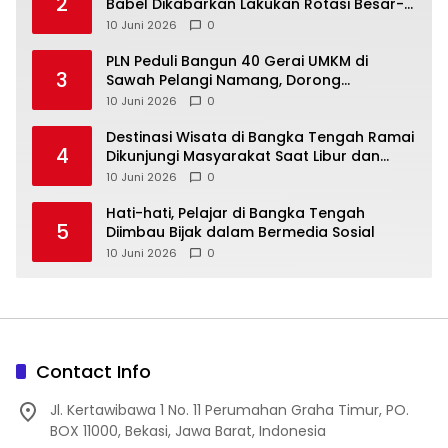
2
Babel Dikabarkan Lakukan Rotasi Besar-
10 Juni 2026
0
‎PLN Peduli Bangun 40 Gerai UMKM di
3
Sawah Pelangi Namang, Dorong
10 Juni 2026
0
‎Destinasi Wisata di Bangka Tengah Ramai
4
Dikunjungi Masyarakat Saat Libur dan
Akhir Pekan
10 Juni 2026
0
‎Hati-hati, Pelajar di Bangka Tengah
5
Diimbau Bijak dalam Bermedia Sosial
10 Juni 2026
0
Contact Info
Jl. Kertawibawa 1 No. 11 Perumahan Graha Timur, PO.
BOX 11000, Bekasi, Jawa Barat, Indonesia