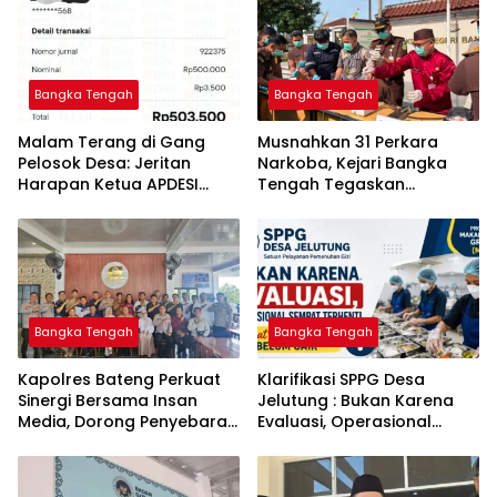
Bangka Tengah
Bangka Tengah
Malam Terang di Gang
Musnahkan 31 Perkara
Pelosok Desa: Jeritan
Narkoba, Kejari Bangka
Harapan Ketua APDESI
Tengah Tegaskan
Bangka Tengah untuk PLN
Komitmen Berantas
Babel
Kejahatan Hingga Tuntas
Bangka Tengah
Bangka Tengah
‎Kapolres Bateng Perkuat
‎Klarifikasi SPPG Desa
Sinergi Bersama Insan
Jelutung : Bukan Karena
Media, Dorong Penyebaran
Evaluasi, Operasional
Informasi Akurat dan
Sempat Terhenti Akibat
Layanan Polri 110
Dana Banper Belum Cair