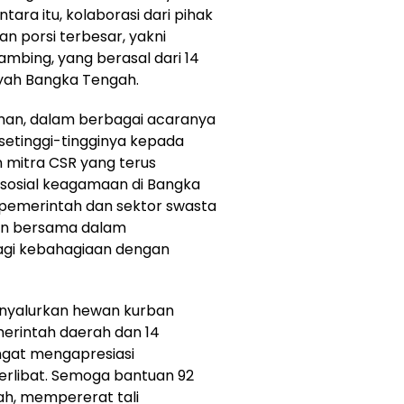
ara itu, kolaborasi dari pihak
n porsi terbesar, yakni
ambing, yang berasal dari 14
ayah Bangka Tengah.
hman, dalam berbagai acaranya
tinggi-tingginya kepada
 mitra CSR yang terus
osial keagamaan di Bangka
 pemerintah dan sektor swasta
ian bersama dalam
agi kebahagiaan dengan
 menyalurkan hewan kurban
merintah daerah dan 14
ngat mengapresiasi
rlibat. Semoga bantuan 92
ah, mempererat tali