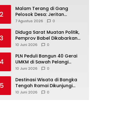
Malam Terang di Gang
2
Pelosok Desa: Jeritan
Harapan Ketua APDESI
7 Agustus 2026
0
Bangka Tengah untuk PLN
Babel
‎Diduga Sarat Muatan Politik,
3
Pemprov Babel Dikabarkan
Lakukan Rotasi Besar-
10 Juni 2026
0
besaran ASN hingga PPPK
‎PLN Peduli Bangun 40 Gerai
4
UMKM di Sawah Pelangi
Namang, Dorong
10 Juni 2026
0
‎Destinasi Wisata di Bangka
5
Tengah Ramai Dikunjungi
Masyarakat Saat Libur dan
10 Juni 2026
0
Akhir Pekan