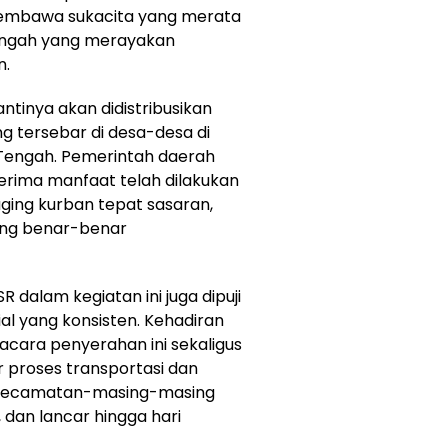
 membawa sukacita yang merata
engah yang merayakan
n.
ntinya akan didistribusikan
g tersebar di desa-desa di
Tengah. Pemerintah daerah
rima manfaat telah dilakukan
ing kurban tepat sasaran,
ng benar-benar
R dalam kegiatan ini juga dipuji
al yang konsisten. Kehadiran
cara penyerahan ini sekaligus
ar proses transportasi dan
h kecamatan-masing-masing
 dan lancar hingga hari