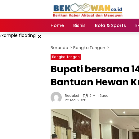
Langsung
ke
konten
Home
Bisnis
Bola & Sports
E
×
Beranda
Bangka Tengah
Bangka Tengah
‎Bupati bersama 
Bantuan Hewan Ku
Redaksi
2 Min Baca
22 Mei 2026