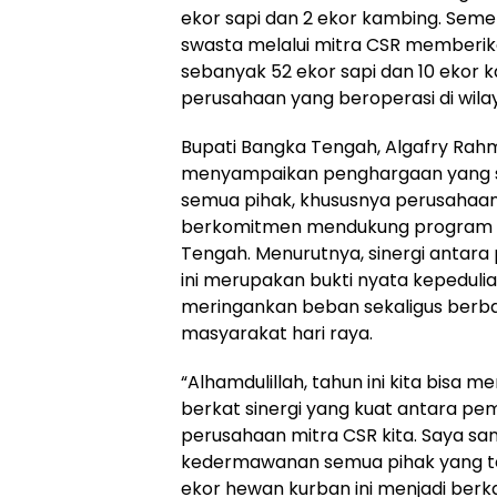
ekor sapi dan 2 ekor kambing. Sement
swasta melalui mitra CSR memberika
sebanyak 52 ekor sapi dan 10 ekor k
perusahaan yang beroperasi di wil
‎Bupati Bangka Tengah, Algafry Ra
menyampaikan penghargaan yang se
semua pihak, khususnya perusahaan
berkomitmen mendukung program s
Tengah. Menurutnya, sinergi antara
ini merupakan bukti nyata kepedul
meringankan beban sekaligus berb
masyarakat hari raya.
‎“Alhamdulillah, tahun ini kita bisa
berkat sinergi yang kuat antara pe
perusahaan mitra CSR kita. Saya sa
kedermawanan semua pihak yang te
ekor hewan kurban ini menjadi berk