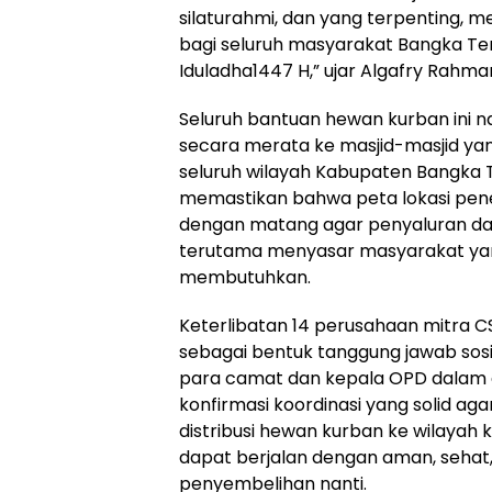
silaturahmi, dan yang terpenting,
bagi seluruh masyarakat Bangka T
Iduladha1447 H,” ujar Algafry Rahma
‎Seluruh bantuan hewan kurban ini na
secara merata ke masjid-masjid yan
seluruh wilayah Kabupaten Bangka 
memastikan bahwa peta lokasi pene
dengan matang agar penyaluran dag
terutama menyasar masyarakat ya
membutuhkan.
‎Keterlibatan 14 perusahaan mitra CS
sebagai bentuk tanggung jawab sosi
para camat dan kepala OPD dalam a
konfirmasi koordinasi yang solid ag
distribusi hewan kurban ke wilaya
dapat berjalan dengan aman, sehat,
penyembelihan nanti.