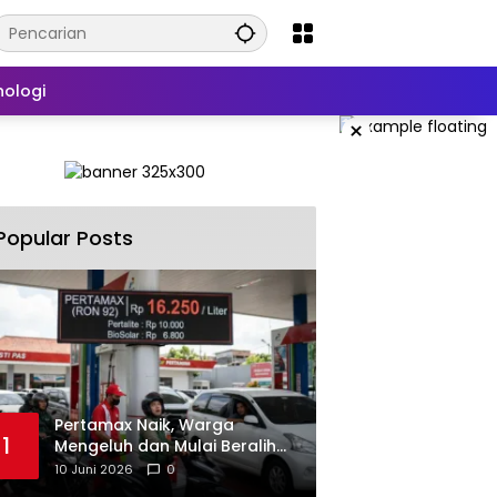
nologi
×
Popular Posts
‎Pertamax Naik, Warga
1
Mengeluh dan Mulai Beralih
ke Pertalite Meski Harus Antre
10 Juni 2026
0