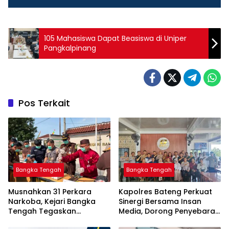
105 Mahasiswa Dapat Beasiswa di Uniper
Pangkalpinang
Pos Terkait
Bangka Tengah
Bangka Tengah
Musnahkan 31 Perkara
‎Kapolres Bateng Perkuat
Narkoba, Kejari Bangka
Sinergi Bersama Insan
Tengah Tegaskan
Media, Dorong Penyebaran
Komitmen Berantas
Informasi Akurat dan