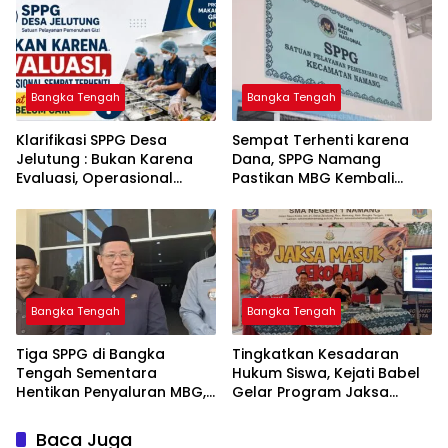
Kejahatan Hingga Tuntas
Layanan Polri 110
Bangka Tengah
Bangka Tengah
‎Klarifikasi SPPG Desa
‎Sempat Terhenti karena
Jelutung : Bukan Karena
Dana, SPPG Namang
Evaluasi, Operasional
Pastikan MBG Kembali
Sempat Terhenti Akibat
Disalurkan Mulai Senin
Dana Banper Belum Cair
Bangka Tengah
Bangka Tengah
‎Tiga SPPG di Bangka
Tingkatkan Kesadaran
Tengah Sementara
Hukum Siswa, Kejati Babel
Hentikan Penyaluran MBG,
Gelar Program Jaksa
Masuk Sekolah di SMAN 1
Namang
Baca Juga