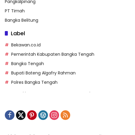
Pangkalpinang
PT Timah
Bangka Belitung
Label
Bekawan.co.id
Pemerintah Kabupaten Bangka Tengah
Bangka Tengah
Bupati Bateng Algafry Rahman
Polres Bangka Tengah
https://perpusip.pamekasankab.go.id/
https://pelra.maritim.go.id/
https://kecsitim.sitarokab.go.id/
https://destinasi.sitarokab.go.id/
https://www.bdslot88vpn.com/