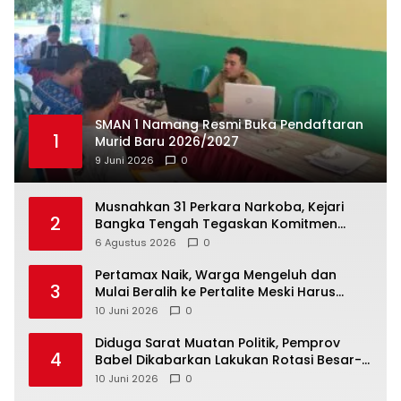
SMAN 1 Namang Resmi Buka Pendaftaran
1
Murid Baru 2026/2027
9 Juni 2026
0
Musnahkan 31 Perkara Narkoba, Kejari
2
Bangka Tengah Tegaskan Komitmen
Berantas Kejahatan Hingga Tuntas
6 Agustus 2026
0
‎Pertamax Naik, Warga Mengeluh dan
3
Mulai Beralih ke Pertalite Meski Harus
10 Juni 2026
0
‎Diduga Sarat Muatan Politik, Pemprov
4
Babel Dikabarkan Lakukan Rotasi Besar-
10 Juni 2026
0