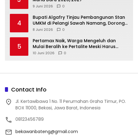
9 Juni 2026
0
‎Bupati Algafry Tinjau Pembangunan Stan
4
UMKM di Pelangi Sawah Namang, Dorong
Wisata dan Ekonomi Lokal Kian Tertata
8 Juni 2026
0
‎Pertamax Naik, Warga Mengeluh dan
5
Mulai Beralih ke Pertalite Meski Harus
10 Juni 2026
0
Contact Info
Jl. Kertawibawa 1 No. 11 Perumahan Graha Timur, PO.
BOX 11000, Bekasi, Jawa Barat, Indonesia
08123456789
bekawanbateng@gmail.com