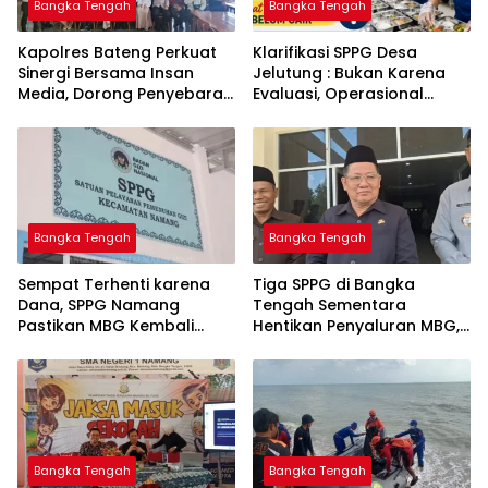
Bangka Tengah
Bangka Tengah
‎Kapolres Bateng Perkuat
‎Klarifikasi SPPG Desa
Sinergi Bersama Insan
Jelutung : Bukan Karena
Media, Dorong Penyebaran
Evaluasi, Operasional
Informasi Akurat dan
Sempat Terhenti Akibat
Layanan Polri 110
Dana Banper Belum Cair
Bangka Tengah
Bangka Tengah
‎Sempat Terhenti karena
‎Tiga SPPG di Bangka
Dana, SPPG Namang
Tengah Sementara
Pastikan MBG Kembali
Hentikan Penyaluran MBG,
Disalurkan Mulai Senin
Bangka Tengah
Bangka Tengah