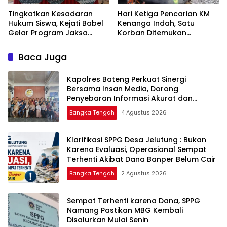
Tingkatkan Kesadaran
Hari Ketiga Pencarian KM
Hukum Siswa, Kejati Babel
Kenanga Indah, Satu
Gelar Program Jaksa
Korban Ditemukan
Masuk Sekolah di SMAN 1
Mengapung di Laut
Namang
Baca Juga
‎Kapolres Bateng Perkuat Sinergi
Bersama Insan Media, Dorong
Penyebaran Informasi Akurat dan
Layanan Polri 110
Bangka Tengah
4 Agustus 2026
‎Klarifikasi SPPG Desa Jelutung : Bukan
Karena Evaluasi, Operasional Sempat
Terhenti Akibat Dana Banper Belum Cair
Bangka Tengah
2 Agustus 2026
‎Sempat Terhenti karena Dana, SPPG
Namang Pastikan MBG Kembali
Disalurkan Mulai Senin