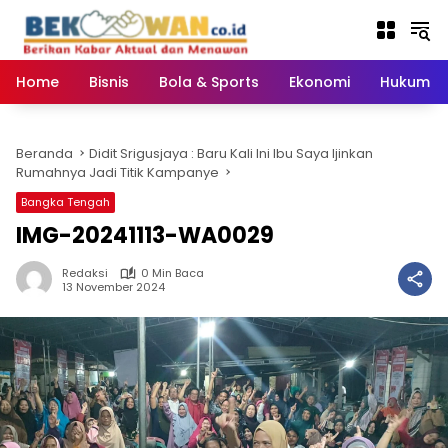
Langsung
ke
konten
Home
Bisnis
Bola & Sports
Ekonomi
Hukum & 
Beranda
Didit Srigusjaya : Baru Kali Ini Ibu Saya Ijinkan
Rumahnya Jadi Titik Kampanye
Bangka Tengah
IMG-20241113-WA0029
Redaksi
0 Min Baca
13 November 2024