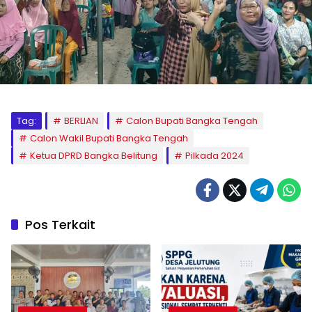
Tag:
BERLIAN
Calon Bupati Bangka Tengah
Calon Wakil Bupati Bangka Tengah
Ketua DPRD Bangka Belitung
Pilkada 2024
Pos Terkait