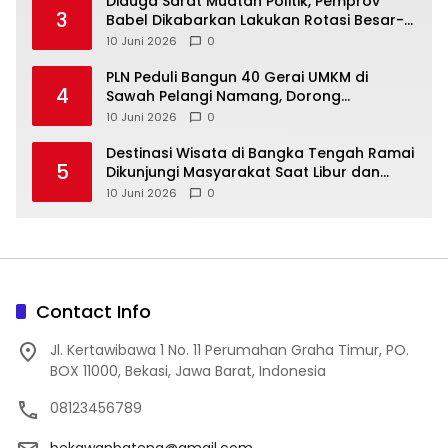
‎Diduga Sarat Muatan Politik, Pemprov
3
Babel Dikabarkan Lakukan Rotasi Besar-
10 Juni 2026
0
‎PLN Peduli Bangun 40 Gerai UMKM di
4
Sawah Pelangi Namang, Dorong
10 Juni 2026
0
‎Destinasi Wisata di Bangka Tengah Ramai
5
Dikunjungi Masyarakat Saat Libur dan
Akhir Pekan
10 Juni 2026
0
Contact Info
Jl. Kertawibawa 1 No. 11 Perumahan Graha Timur, PO.
BOX 11000, Bekasi, Jawa Barat, Indonesia
08123456789
bekawanbateng@gmail.com