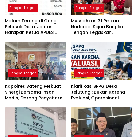
Bangka Tengah
Bangka Tengah
Malam Terang di Gang
Musnahkan 31 Perkara
Pelosok Desa: Jeritan
Narkoba, Kejari Bangka
Harapan Ketua APDESI
Tengah Tegaskan
Bangka Tengah untuk PLN
Komitmen Berantas
Babel
Kejahatan Hingga Tuntas
Bangka Tengah
Bangka Tengah
‎Kapolres Bateng Perkuat
‎Klarifikasi SPPG Desa
Sinergi Bersama Insan
Jelutung : Bukan Karena
Media, Dorong Penyebaran
Evaluasi, Operasional
Informasi Akurat dan
Sempat Terhenti Akibat
Layanan Polri 110
Dana Banper Belum Cair