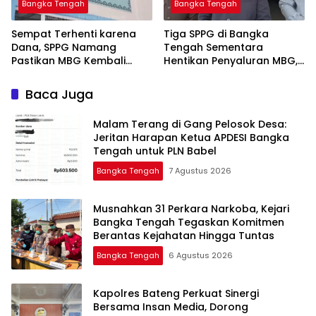
Bangka Tengah
Bangka Tengah
‎Sempat Terhenti karena
‎Tiga SPPG di Bangka
Dana, SPPG Namang
Tengah Sementara
Pastikan MBG Kembali
Hentikan Penyaluran MBG,
Disalurkan Mulai Senin
Baca Juga
Malam Terang di Gang Pelosok Desa:
Jeritan Harapan Ketua APDESI Bangka
Tengah untuk PLN Babel
Bangka Tengah
7 Agustus 2026
Musnahkan 31 Perkara Narkoba, Kejari
Bangka Tengah Tegaskan Komitmen
Berantas Kejahatan Hingga Tuntas
Bangka Tengah
6 Agustus 2026
‎Kapolres Bateng Perkuat Sinergi
Bersama Insan Media, Dorong