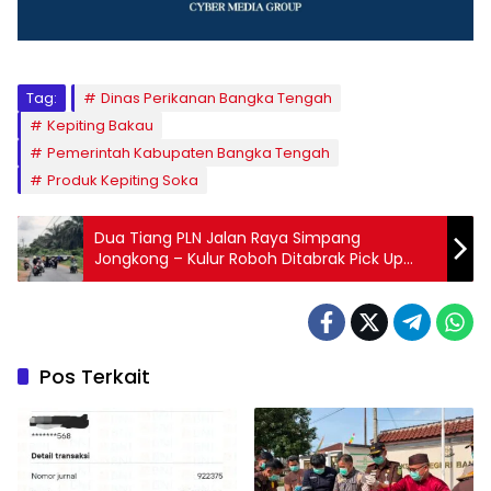
Tag:
Dinas Perikanan Bangka Tengah
Kepiting Bakau
Pemerintah Kabupaten Bangka Tengah
Produk Kepiting Soka
Dua Tiang PLN Jalan Raya Simpang
Jongkong – Kulur Roboh Ditabrak Pick Up
Hitam
Pos Terkait