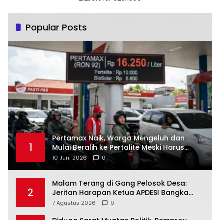
Popular Posts
‎Pertamax Naik, Warga Mengeluh dan
1
Mulai Beralih ke Pertalite Meski Harus
10 Juni 2026
0
Malam Terang di Gang Pelosok Desa:
2
Jeritan Harapan Ketua APDESI Bangka
Tengah untuk PLN Babel
7 Agustus 2026
0