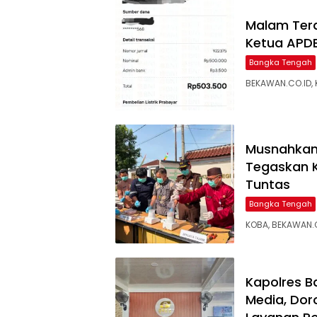
Malam Tera
Ketua APDE
Bangka Tengah
BEKAWAN.CO.ID, 
Musnahkan 
Tegaskan 
Tuntas
Bangka Tengah
KOBA, BEKAWAN.C
‎Kapolres 
Media, Dor