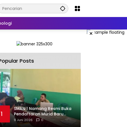
nologi
×
Popular Posts
SMAN 1 Namang Resmi Buka
1
Pendaftaran Murid Baru
2026/2027
9 Juni 2026
0