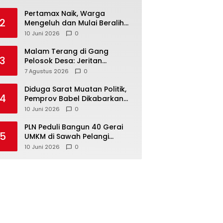
‎Pertamax Naik, Warga
2
Mengeluh dan Mulai Beralih
ke Pertalite Meski Harus Antre
10 Juni 2026
0
Malam Terang di Gang
3
Pelosok Desa: Jeritan
Harapan Ketua APDESI
7 Agustus 2026
0
Bangka Tengah untuk PLN
Babel
‎Diduga Sarat Muatan Politik,
4
Pemprov Babel Dikabarkan
Lakukan Rotasi Besar-
10 Juni 2026
0
besaran ASN hingga PPPK
‎PLN Peduli Bangun 40 Gerai
5
UMKM di Sawah Pelangi
Namang, Dorong
10 Juni 2026
0