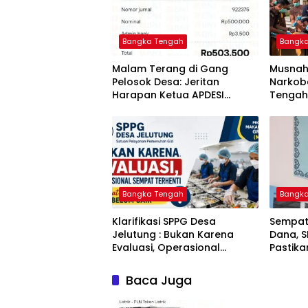
Bangka Tengah
Bangk
Malam Terang di Gang
Musnah
Pelosok Desa: Jeritan
Narkoba
Harapan Ketua APDESI
Tengah
Bangka Tengah untuk PLN
Berant
Babel
Tuntas
Bangka Tengah
Bangk
‎Klarifikasi SPPG Desa
‎Sempat
Jelutung : Bukan Karena
Dana, 
Evaluasi, Operasional
Pastik
Sempat Terhenti Akibat
Disalur
Dana Banper Belum Cair
Baca Juga