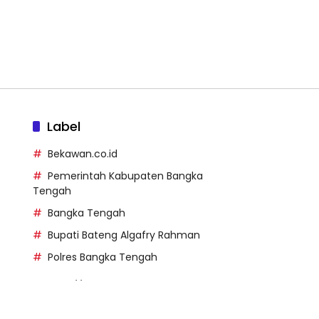
Label
Bekawan.co.id
Pemerintah Kabupaten Bangka
Tengah
Bangka Tengah
Bupati Bateng Algafry Rahman
Polres Bangka Tengah
https://perpusip.pamekasank
ab.go.id/