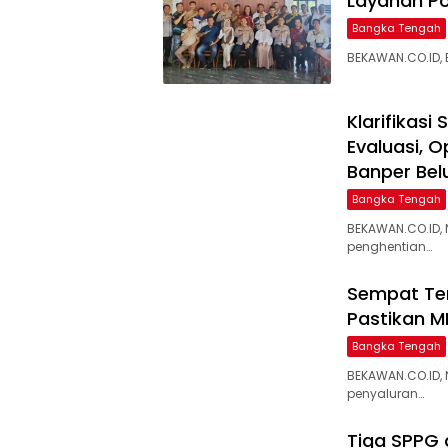
Layanan Pol
Bangka Tengah
BEKAWAN.CO.ID,
‎Klarifikas
Evaluasi, 
Banper Bel
Bangka Tengah
BEKAWAN.CO.ID,
penghentian…
‎Sempat Te
Pastikan M
Bangka Tengah
BEKAWAN.CO.ID,
penyaluran…
‎Tiga SPPG