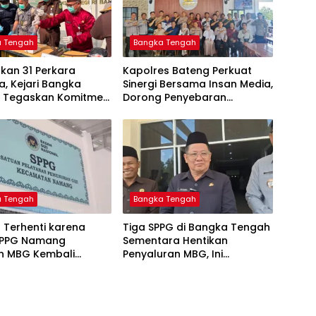
a Tengah
Bangka Tengah
kan 31 Perkara
‎Kapolres Bateng Perkuat
, Kejari Bangka
Sinergi Bersama Insan Media,
 Tegaskan Komitmen
Dorong Penyebaran
as Kejahatan Hingga
Informasi Akurat dan
Layanan Polri 110
a Tengah
Bangka Tengah
 Terhenti karena
‎Tiga SPPG di Bangka Tengah
SPPG Namang
Sementara Hentikan
an MBG Kembali
Penyaluran MBG, Ini
kan Mulai Senin