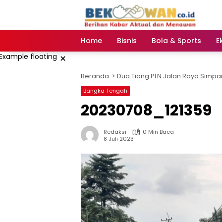
Langsung
ke
konten
Home
Bisnis
Bola & Sports
E
×
Beranda
Dua Tiang PLN Jalan Raya Simpa
Bangka Tengah
20230708_121359
Redaksi
0 Min Baca
8 Juli 2023