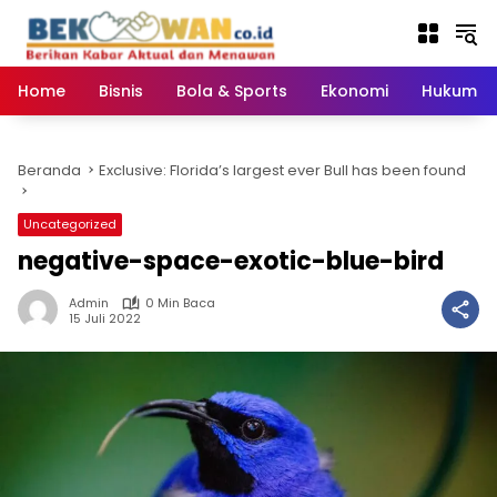
Langsung
ke
konten
Home
Bisnis
Bola & Sports
Ekonomi
Hukum & 
Beranda
Exclusive: Florida’s largest ever Bull has been found
Uncategorized
negative-space-exotic-blue-bird
Admin
0 Min Baca
15 Juli 2022