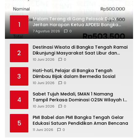
Malam Terang di Gang Pelosok Desa:
1
Jeritan Harapan Ketua APDESI Bangka
Tengah untuk PLN Babel
7 Agustus 2026
0
‎Destinasi Wisata di Bangka Tengah Ramai
2
Dikunjungi Masyarakat Saat Libur dan
Akhir Pekan
10 Juni 2026
0
‎Hati-hati, Pelajar di Bangka Tengah
3
Diimbau Bijak dalam Bermedia Sosial
10 Juni 2026
0
‎Sabet Tujuh Medali, SMAN 1 Namang
4
Tampil Perkasa Dominasi O2SN Wilayah I
10 Juni 2026
0
‎PMI Babel dan PMI Bangka Tengah Gelar
5
Edukasi Satuan Pendidikan Aman Bencana
11 Juni 2026
0