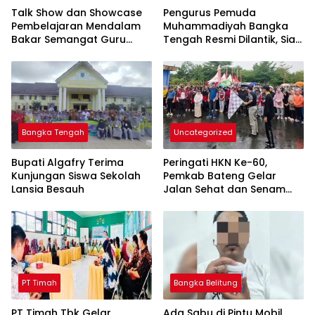
Talk Show dan Showcase
Pengurus Pemuda
Pembelajaran Mendalam
Muhammadiyah Bangka
Bakar Semangat Guru
Tengah Resmi Dilantik, Siap
Bangka Tengah untuk
Berkontribusi untuk
Inovasi di Kelas
Pembangunan Daerah
Bangka Tengah
Uncategorized
Bupati Algafry Terima
Peringati HKN Ke-60,
Kunjungan Siswa Sekolah
Pemkab Bateng Gelar
Lansia Besauh
Jalan Sehat dan Senam
Bahagia
PT Timah
Bangka Belitung
PT Timah Tbk Gelar
Ada Sabu di Pintu Mobil,