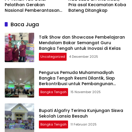
Pelatihan Gerakan
Pria asal Kecamatan Koba
Nasional Pemberantasan
Bateng Ditangkap
Buta Matematika
Terhadap 80 Guru di
Baca Juga
Beltim
Talk Show dan Showcase Pembelajaran
Mendalam Bakar Semangat Guru
Bangka Tengah untuk Inovasi di Kelas
Uncategorized
4 Desember 2025
Pengurus Pemuda Muhammadiyah
Bangka Tengah Resmi Dilantik, Siap
Berkontribusi untuk Pembangunan
Daerah
Bangka Tengah
15 November 2025
Bupati Algafry Terima Kunjungan Siswa
Sekolah Lansia Besauh
Bangka Tengah
11 Februari 2025