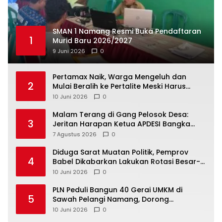
SMAN 1 Namang Resmi Buka Pendaftaran
1
Murid Baru 2026/2027
9 Juni 2026
0
‎Pertamax Naik, Warga Mengeluh dan
2
Mulai Beralih ke Pertalite Meski Harus
10 Juni 2026
0
Malam Terang di Gang Pelosok Desa:
3
Jeritan Harapan Ketua APDESI Bangka
Tengah untuk PLN Babel
7 Agustus 2026
0
‎Diduga Sarat Muatan Politik, Pemprov
4
Babel Dikabarkan Lakukan Rotasi Besar-
10 Juni 2026
0
‎PLN Peduli Bangun 40 Gerai UMKM di
5
Sawah Pelangi Namang, Dorong
10 Juni 2026
0