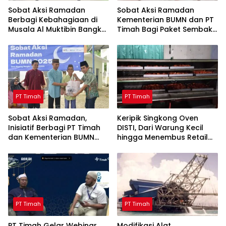
Sobat Aksi Ramadan
Sobat Aksi Ramadan
Berbagi Kebahagiaan di
Kementerian BUMN dan PT
Musala Al Muktibin Bangka
Timah Bagi Paket Sembako
Barat, Santuni Anak Yatim
ke Masyarakat Bangka
dan Piatu
Barat
PT Timah
PT Timah
Sobat Aksi Ramadan,
Keripik Singkong Oven
Inisiatif Berbagi PT Timah
DISTI, Dari Warung Kecil
dan Kementerian BUMN
hingga Menembus Retail
Menebar Manfaat
Modern Berkat Dukungan
PT Timah
PT Timah
PT Timah
PT Timah Gelar Webinar
Modifikasi Alat