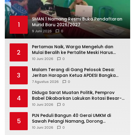
SMAN 1 Namang Resmi Buka Pendaftaran
1
Murid Baru 2026/2027
9 Juni 2026
0
‎Pertamax Naik, Warga Mengeluh dan
2
Mulai Beralih ke Pertalite Meski Harus
10 Juni 2026
0
Malam Terang di Gang Pelosok Desa:
3
Jeritan Harapan Ketua APDESI Bangka
Tengah untuk PLN Babel
7 Agustus 2026
0
‎Diduga Sarat Muatan Politik, Pemprov
4
Babel Dikabarkan Lakukan Rotasi Besar-
10 Juni 2026
0
‎PLN Peduli Bangun 40 Gerai UMKM di
5
Sawah Pelangi Namang, Dorong
10 Juni 2026
0