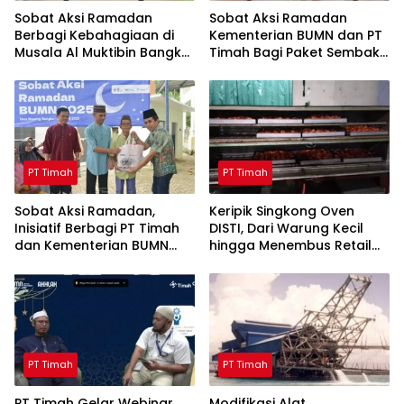
Sobat Aksi Ramadan
Sobat Aksi Ramadan
Berbagi Kebahagiaan di
Kementerian BUMN dan PT
Musala Al Muktibin Bangka
Timah Bagi Paket Sembako
Barat, Santuni Anak Yatim
ke Masyarakat Bangka
dan Piatu
Barat
PT Timah
PT Timah
Sobat Aksi Ramadan,
Keripik Singkong Oven
Inisiatif Berbagi PT Timah
DISTI, Dari Warung Kecil
dan Kementerian BUMN
hingga Menembus Retail
Menebar Manfaat
Modern Berkat Dukungan
PT Timah
PT Timah
PT Timah
PT Timah Gelar Webinar
Modifikasi Alat