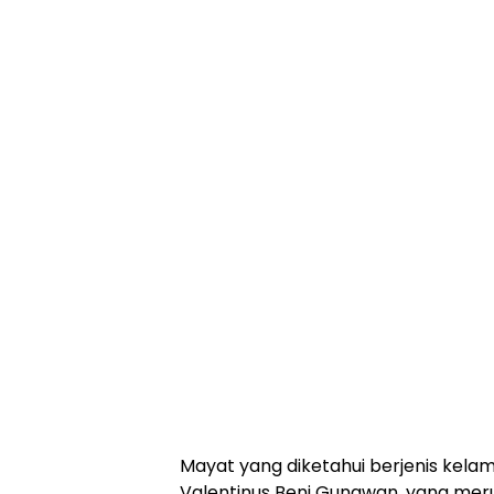
Mayat yang diketahui berjenis kelami
Valentinus Beni Gunawan, yang meru