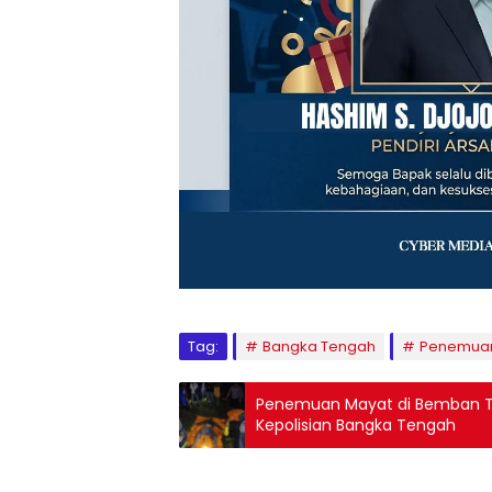
Tag:
Bangka Tengah
Penemuan
Penemuan Mayat di Bemban T
Kepolisian Bangka Tengah