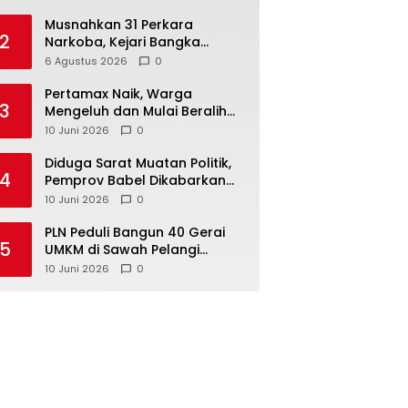
Musnahkan 31 Perkara
2
Narkoba, Kejari Bangka
Tengah Tegaskan Komitmen
6 Agustus 2026
0
Berantas Kejahatan Hingga
Tuntas
‎Pertamax Naik, Warga
3
Mengeluh dan Mulai Beralih
ke Pertalite Meski Harus Antre
10 Juni 2026
0
‎Diduga Sarat Muatan Politik,
4
Pemprov Babel Dikabarkan
Lakukan Rotasi Besar-
10 Juni 2026
0
besaran ASN hingga PPPK
‎PLN Peduli Bangun 40 Gerai
5
UMKM di Sawah Pelangi
Namang, Dorong
10 Juni 2026
0