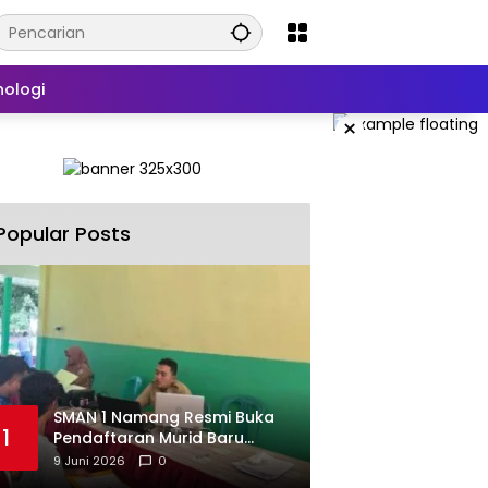
nologi
×
Popular Posts
SMAN 1 Namang Resmi Buka
1
Pendaftaran Murid Baru
2026/2027
9 Juni 2026
0