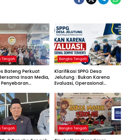
a Tengah
Bangka Tengah
es Bateng Perkuat
‎Klarifikasi SPPG Desa
 Bersama Insan Media,
Jelutung : Bukan Karena
 Penyebaran
Evaluasi, Operasional
si Akurat dan
Sempat Terhenti Akibat
 Polri 110
Dana Banper Belum Cair
a Tengah
Bangka Tengah