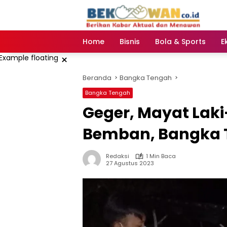
Langsung
ke
konten
Home
Bisnis
Bola & Sports
E
×
Beranda
Bangka Tengah
Bangka Tengah
Geger, Mayat Laki
Bemban, Bangka 
Redaksi
1 Min Baca
27 Agustus 2023