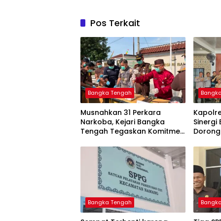
Pos Terkait
Bangka Tengah
Bangk
Musnahkan 31 Perkara
‎Kapolr
Narkoba, Kejari Bangka
Sinergi
Tengah Tegaskan Komitmen
Dorong
Berantas Kejahatan Hingga
Informa
Tuntas
Layanan
Bangka Tengah
Bangk