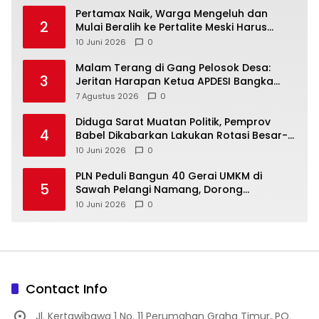
‎Pertamax Naik, Warga Mengeluh dan
2
Mulai Beralih ke Pertalite Meski Harus
10 Juni 2026
0
Malam Terang di Gang Pelosok Desa:
3
Jeritan Harapan Ketua APDESI Bangka
Tengah untuk PLN Babel
7 Agustus 2026
0
‎Diduga Sarat Muatan Politik, Pemprov
4
Babel Dikabarkan Lakukan Rotasi Besar-
10 Juni 2026
0
‎PLN Peduli Bangun 40 Gerai UMKM di
5
Sawah Pelangi Namang, Dorong
10 Juni 2026
0
Contact Info
Jl. Kertawibawa 1 No. 11 Perumahan Graha Timur, PO.