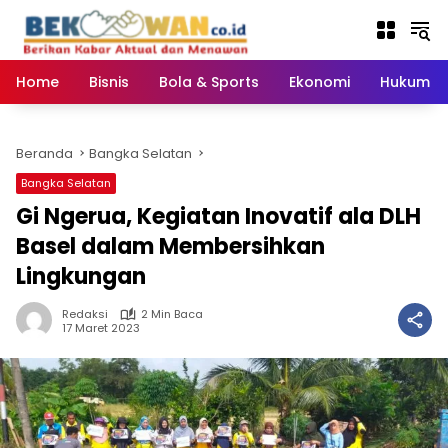
Langsung
ke
konten
Home
Bisnis
Bola & Sports
Ekonomi
Hukum & 
Beranda
Bangka Selatan
Bangka Selatan
Gi Ngerua, Kegiatan Inovatif ala DLH
Basel dalam Membersihkan
Lingkungan
Redaksi
2 Min Baca
17 Maret 2023