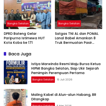
Bangka Selatan
Bangka Selatan
DPRD Bateng Gelar
Satgas TNI AL dan POMAL
Paripurna Istimewa HUT
Lanal Babel Amankan 8
Kota Koba ke 171
Truk Bermuatan Pasir
Timah
Baca Juga
Istiya Marwinda Resmi Maju Bursa Ketua
HIPMI Bangka Selatan, Siap Ukir Sejarah
Pemimpin Perempuan Pertama
Bangka Selatan
15 Juli 2026
Maling Kabel di Alun-alun Habang, BR
Ditangkap
Bangka Selatan
5 Mei 2026