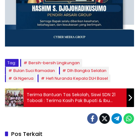
Tag:
Bersih-bersih Lingkungan
Bulan Suci Ramadan
Dlh Bangka Selatan
Gi Ngerua
Hefi Nuranda Kepala DLH Basel
Terima Bantuan Tas Sekolah, Siswi SDN 21
Toboali : Terima Kasih Pak Bupati & Ibu
Bupati
Pos Terkait