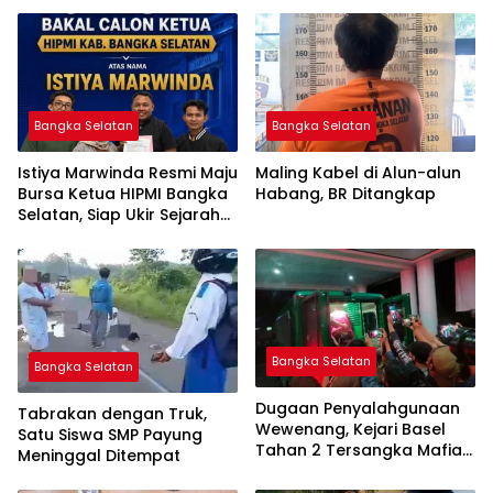
Bangka Selatan
Bangka Selatan
Istiya Marwinda Resmi Maju
Maling Kabel di Alun-alun
Bursa Ketua HIPMI Bangka
Habang, BR Ditangkap
Selatan, Siap Ukir Sejarah
Pemimpin Perempuan
Pertama
Bangka Selatan
Bangka Selatan
Dugaan Penyalahgunaan
Tabrakan dengan Truk,
Wewenang, Kejari Basel
Satu Siswa SMP Payung
Tahan 2 Tersangka Mafia
Meninggal Ditempat
Tanah di Pulau Lepar