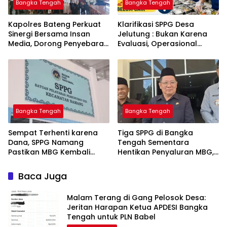
Bangka Tengah
Bangka Tengah
‎Kapolres Bateng Perkuat
‎Klarifikasi SPPG Desa
Sinergi Bersama Insan
Jelutung : Bukan Karena
Media, Dorong Penyebaran
Evaluasi, Operasional
Informasi Akurat dan
Sempat Terhenti Akibat
Layanan Polri 110
Dana Banper Belum Cair
Bangka Tengah
Bangka Tengah
‎Sempat Terhenti karena
‎Tiga SPPG di Bangka
Dana, SPPG Namang
Tengah Sementara
Pastikan MBG Kembali
Hentikan Penyaluran MBG,
Disalurkan Mulai Senin
Baca Juga
Malam Terang di Gang Pelosok Desa:
Jeritan Harapan Ketua APDESI Bangka
Tengah untuk PLN Babel