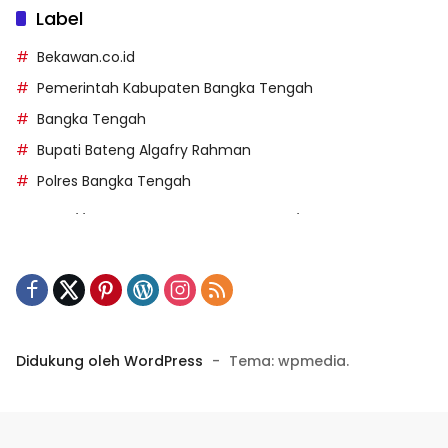
Label
Bekawan.co.id
Pemerintah Kabupaten Bangka Tengah
Bangka Tengah
Bupati Bateng Algafry Rahman
Polres Bangka Tengah
https://perpusip.pamekasankab.go.id/
https://pelra.maritim.go.id/
https://kecsitim.sitarokab.go.id/
https://destinasi.sitarokab.go.id/
https://www.bdslot88vpn.com/
Didukung oleh WordPress
-
Tema: wpmedia.
https://ukpbj.natunakab.go.id/
https://penangbar.org/
panengg
https://panengg.me/
https://beras11.club/