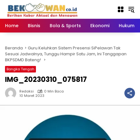
Langsung
ke
konten
Home
Bisnis
Bola & Sports
Ekonomi
Hukum & 
Beranda
Guru Keluhkan Sistem Presensi SiPelawan Tak
Sesuai Jadwalnya, Tunggu Hampir Satu Jam, Ini Tanggapan
BKPSDMD Bateng!
Bangka Tengah
IMG_20230310_075817
Redaksi
0 Min Baca
10 Maret 2023