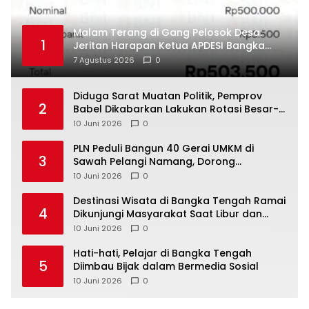
Malam Terang di Gang Pelosok Desa:
1
Jeritan Harapan Ketua APDESI Bangka
Tengah untuk PLN Babel
7 Agustus 2026
0
‎Diduga Sarat Muatan Politik, Pemprov
2
Babel Dikabarkan Lakukan Rotasi Besar-
10 Juni 2026
0
‎PLN Peduli Bangun 40 Gerai UMKM di
3
Sawah Pelangi Namang, Dorong
10 Juni 2026
0
‎Destinasi Wisata di Bangka Tengah Ramai
4
Dikunjungi Masyarakat Saat Libur dan
Akhir Pekan
10 Juni 2026
0
‎Hati-hati, Pelajar di Bangka Tengah
5
Diimbau Bijak dalam Bermedia Sosial
10 Juni 2026
0