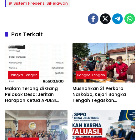
Sistem Presensi SiPelawan
Pos Terkait
Bangka Tengah
Bangka Tengah
Malam Terang di Gang
Musnahkan 31 Perkara
Pelosok Desa: Jeritan
Narkoba, Kejari Bangka
Harapan Ketua APDESI
Tengah Tegaskan
Bangka Tengah untuk PLN
Komitmen Berantas
Babel
Kejahatan Hingga Tuntas