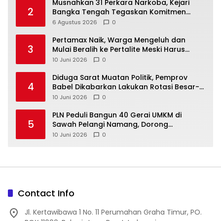
Musnahkan 31 Perkara Narkoba, Kejari
2
Bangka Tengah Tegaskan Komitmen
Berantas Kejahatan Hingga Tuntas
6 Agustus 2026
0
‎Pertamax Naik, Warga Mengeluh dan
3
Mulai Beralih ke Pertalite Meski Harus
10 Juni 2026
0
‎Diduga Sarat Muatan Politik, Pemprov
4
Babel Dikabarkan Lakukan Rotasi Besar-
10 Juni 2026
0
‎PLN Peduli Bangun 40 Gerai UMKM di
5
Sawah Pelangi Namang, Dorong
10 Juni 2026
0
Contact Info
Jl. Kertawibawa 1 No. 11 Perumahan Graha Timur, PO.