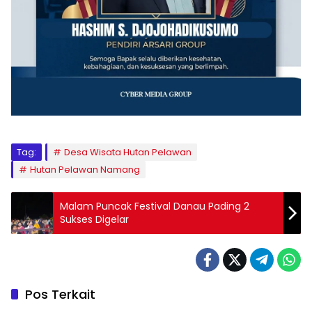
Tag:
Desa Wisata Hutan Pelawan
Hutan Pelawan Namang
Malam Puncak Festival Danau Pading 2
Sukses Digelar
Pos Terkait