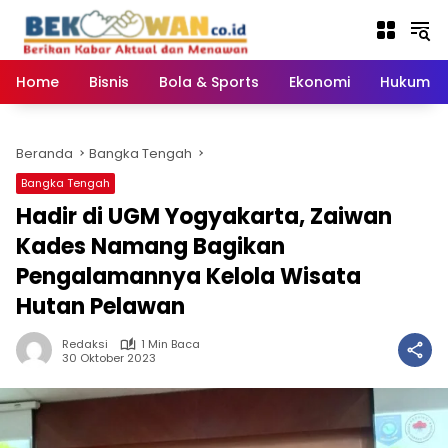
Langsung
ke
konten
Home
Bisnis
Bola & Sports
Ekonomi
Hukum & 
Beranda
Bangka Tengah
Bangka Tengah
Hadir di UGM Yogyakarta, Zaiwan
Kades Namang Bagikan
Pengalamannya Kelola Wisata
Hutan Pelawan
Redaksi
1 Min Baca
30 Oktober 2023