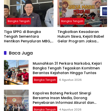
Bangka Tengah
Bangka Tengah
‎Tiga SPPG di Bangka
Tingkatkan Kesadaran
Tengah Sementara
Hukum Siswa, Kejati Babel
Hentikan Penyaluran MBG,
Gelar Program Jaksa
Masuk Sekolah di SMAN 1
Namang
Baca Juga
Musnahkan 31 Perkara Narkoba, Kejari
Bangka Tengah Tegaskan Komitmen
Berantas Kejahatan Hingga Tuntas
Bangka Tengah
6 Agustus 2026
‎Kapolres Bateng Perkuat Sinergi
Bersama Insan Media, Dorong
Penyebaran Informasi Akurat dan
Layanan Polri 110
Bangka Tengah
4 Agustus 2026