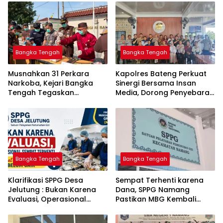
Bangka Tengah
Bangka Tengah
Musnahkan 31 Perkara
‎Kapolres Bateng Perkuat
Narkoba, Kejari Bangka
Sinergi Bersama Insan
Tengah Tegaskan
Media, Dorong Penyebaran
Komitmen Berantas
Informasi Akurat dan
Kejahatan Hingga Tuntas
Layanan Polri 110
Bangka Tengah
Bangka Tengah
‎Klarifikasi SPPG Desa
‎Sempat Terhenti karena
Jelutung : Bukan Karena
Dana, SPPG Namang
Evaluasi, Operasional
Pastikan MBG Kembali
Sempat Terhenti Akibat
Disalurkan Mulai Senin
Dana Banper Belum Cair