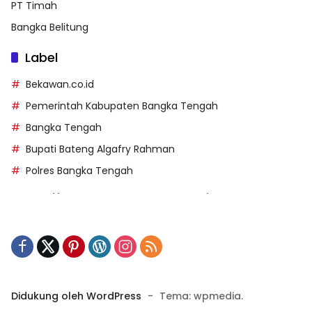
PT Timah
Bangka Belitung
Label
Bekawan.co.id
Pemerintah Kabupaten Bangka Tengah
Bangka Tengah
Bupati Bateng Algafry Rahman
Polres Bangka Tengah
https://perpusip.pamekasankab.go.id/
https://pelra.maritim.go.id/
https://kecsitim.sitarokab.go.id/
https://destinasi.sitarokab.go.id/
https://www.bdslot88vpn.com/
Didukung oleh WordPress
-
Tema: wpmedia.
https://ukpbj.natunakab.go.id/