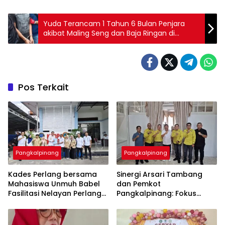
Yuda Terancam 1 Tahun 6 Bulan Penjara
akibat Maling Seng dan Baja Ringan di
Gudang Kosong
Pos Terkait
Pangkalpinang
Pangkalpinang
Kades Perlang bersama
‎Sinergi Arsari Tambang
Mahasiswa Unmuh Babel
dan Pemkot
Fasilitasi Nelayan Perlang
Pangkalpinang: Fokus
dan Trubus Buat PAS Kecil
Tingkatkan Kesejahteraan
di KSOP Pangkalbalam