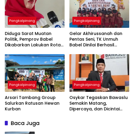
Pangkalpinang
Pangkalpinang
‎Diduga Sarat Muatan
‎Gelar Akhirussanah dan
Politik, Pemprov Babel
Pentas Seni, TK Unmuh
Dikabarkan Lakukan Rotasi
Babel Dinilai Berhasil
Besar-besaran ASN hingga
Pangkalpinang
Pangkalpinang
‎Arsari Tambang Group
Osykar Tegaskan Bawaslu
Salurkan Ratusan Hewan
Semakin Matang,
Kurban
Dipercaya, dan Dicintai
Masyarakat
Baca Juga