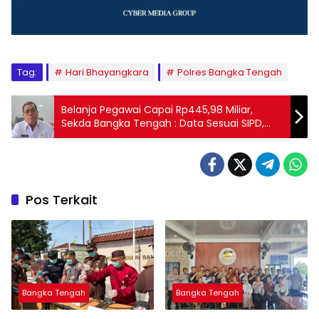
Tag:
Hari Bhayangkara
Polres Bangka Tengah
‎Belanja Pegawai Capai Rp445,98 Miliar,
Sekda Bangka Tengah : Data Sesuai SIPD,
Pos Terkait
Bangka Tengah
Bangka Tengah