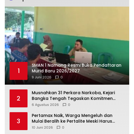
SMAN 1 Namang Resmi Buka Pendaftaran
1
Murid Baru 2026/2027
9 Juni 2026
0
Musnahkan 31 Perkara Narkoba, Kejari
2
Bangka Tengah Tegaskan Komitmen
Berantas Kejahatan Hingga Tuntas
6 Agustus 2026
0
‎Pertamax Naik, Warga Mengeluh dan
3
Mulai Beralih ke Pertalite Meski Harus
10 Juni 2026
0