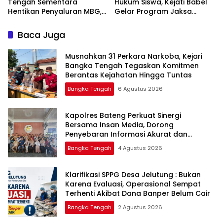
Tengah Sementara
Hukum Siswa, Kejati Babel
Hentikan Penyaluran MBG,
Gelar Program Jaksa
Masuk Sekolah di SMAN 1
Namang
Baca Juga
Musnahkan 31 Perkara Narkoba, Kejari
Bangka Tengah Tegaskan Komitmen
Berantas Kejahatan Hingga Tuntas
Bangka Tengah
6 Agustus 2026
‎Kapolres Bateng Perkuat Sinergi
Bersama Insan Media, Dorong
Penyebaran Informasi Akurat dan
Layanan Polri 110
Bangka Tengah
4 Agustus 2026
‎Klarifikasi SPPG Desa Jelutung : Bukan
Karena Evaluasi, Operasional Sempat
Terhenti Akibat Dana Banper Belum Cair
Bangka Tengah
2 Agustus 2026