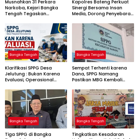
Musnahkan 31 Perkara
‎Kapolres Bateng Perkuat
Narkoba, Kejari Bangka
Sinergi Bersama Insan
Tengah Tegaskan
Media, Dorong Penyebaran
Komitmen Berantas
Informasi Akurat dan
Kejahatan Hingga Tuntas
Layanan Polri 110
Bangka Tengah
Bangka Tengah
‎Klarifikasi SPPG Desa
‎Sempat Terhenti karena
Jelutung : Bukan Karena
Dana, SPPG Namang
Evaluasi, Operasional
Pastikan MBG Kembali
Sempat Terhenti Akibat
Disalurkan Mulai Senin
Dana Banper Belum Cair
Bangka Tengah
Bangka Tengah
‎Tiga SPPG di Bangka
Tingkatkan Kesadaran