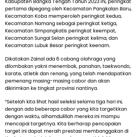
Kabupaten Bangka Tengah Tahun 2023 ini, peringkat
pertama dipegang oleh Kecamatan Pangkalan Baru,
Kecamatan Koba memperoleh peringkat kedua,
Kecamatan Namang sebagai peringkat ketiga,
Kecamatan Simpangkatis peringkat keempat,
Kecamatan Sungai Selan peringkat kelima, dan
Kecamatan Lubuk Besar peringkat keenam.
Dikatakan Zainal ada 6 cabang olahraga yang
dilombakan yakni menembak, panahan, taekwondo,
karate, atletik dan renang, yang telah mendapatkan
pemenang masing-masing cabor dan akan
dikirimkan ke tingkat provinsi nantinya.
“Setelah kita lihat hasil seleksi selama tiga hari ini,
dengan ada beberapa cabor yang kita targetkkan
dengan waktu, alhamdulillah mereka ini mampu
mencapai targetnya. Kita berharap pencapaian
target ini dapat meraih prestasi membanggakan di