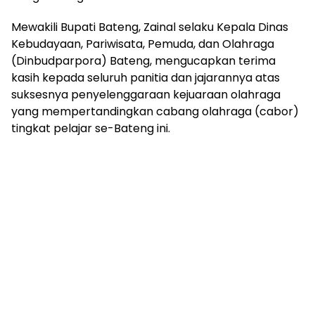
Mewakili Bupati Bateng, Zainal selaku Kepala Dinas
Kebudayaan, Pariwisata, Pemuda, dan Olahraga
(Dinbudparpora) Bateng, mengucapkan terima
kasih kepada seluruh panitia dan jajarannya atas
suksesnya penyelenggaraan kejuaraan olahraga
yang mempertandingkan cabang olahraga (cabor)
tingkat pelajar se-Bateng ini.