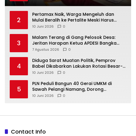
‎Pertamax Naik, Warga Mengeluh dan
2
Mulai Beralih ke Pertalite Meski Harus
10 Juni 2026
0
Malam Terang di Gang Pelosok Desa:
3
Jeritan Harapan Ketua APDESI Bangka
Tengah untuk PLN Babel
7 Agustus 2026
0
‎Diduga Sarat Muatan Politik, Pemprov
4
Babel Dikabarkan Lakukan Rotasi Besar-
10 Juni 2026
0
‎PLN Peduli Bangun 40 Gerai UMKM di
5
Sawah Pelangi Namang, Dorong
10 Juni 2026
0
Contact Info