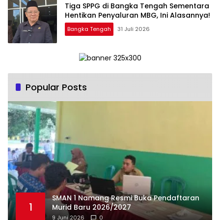
‎Tiga SPPG di Bangka Tengah Sementara
Bangka Tengah
31 Juli 2026
Popular Posts
SMAN 1 Namang Resmi Buka Pendaftaran
1
Murid Baru 2026/2027
9 Juni 2026
0