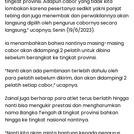
tingkat provinsi. Adapun cabor yang tidak kita
lombakan karena pesertanya sedikit yakni panjat
tebing dan juga menembak dan perwakilannya akan
langsung dipilih oleh pengurus cabornya secara
langsung,” ucapnya, Senin (19/6/2023).
Ia menambahkan bahwa nantinya masing-masing
cabor akan didampingi 2 pelatih untuk dibina
sebelum berangkat ke tingkat provinsi.
“Nanti akan ada pembinaan terlebih dahulu oleh
para pelatih sebelum dikirim, dan akan didampingi 2
pelatih setiap cabor,” ucapnya.
Zainal juga berharap para atlet terus berlatih hingga
nanti bisa mengukir prestasi dan mengharumkan
nama Bangka Tengah di tingkat provinsi bahkan
hingga ke tingkat nasional nantinya.
“Nanti kita akan minta bantuan kepada pengurus