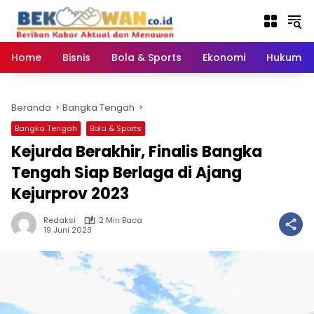
Langsung
ke
konten
Home
Bisnis
Bola & Sports
Ekonomi
Hukum & 
Beranda
Bangka Tengah
Bangka Tengah
Bola & Sports
Kejurda Berakhir, Finalis Bangka
Tengah Siap Berlaga di Ajang
Kejurprov 2023
Redaksi
2 Min Baca
19 Juni 2023